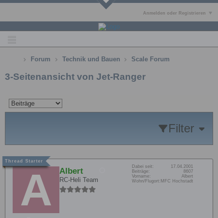
Anmelden oder Registrieren
Forum
Technik und Bauen
Scale Forum
3-Seitenansicht von Jet-Ranger
Filter
Dabei seit:
17.04.2001
Albert
Beiträge:
8607
Vorname:
Albert
RC-Heli Team
Wohn/Flugort:
MFC Hochstadt