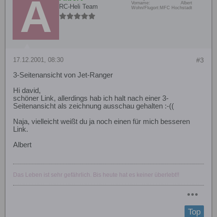
Vorname:
Albert
RC-Heli Team
Wohn/Flugort:
MFC Hochstadt
17.12.2001, 08:30
#3
3-Seitenansicht von Jet-Ranger
Hi david,
schöner Link, allerdings hab ich halt nach einer 3-
Seitenansicht als zeichnung ausschau gehalten :-((
Naja, vielleicht weißt du ja noch einen für mich besseren
Link.
Albert
Das Leben ist sehr gefährlich. Bis heute hat es keiner überlebt!!
Top