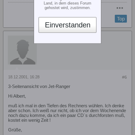
Land, in dem dieses Forum
gehostet wird, zustimmen.
Top
Einverstanden
Lars
18.12.2001, 16:28
#6
3-Seitenansicht von Jet-Ranger
Hi Albert,
muß ich mal in den Tiefen des Rechners wühlen. Ich denke
aber schon. Ich weiß nur nicht, ob ich vor dem Wochenende
noch dazu komme, da ich ein paar CD`s durchforsten muß,
kostet ein wenig Zeit !
Grüße,