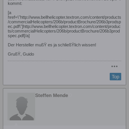
kommt:
[a
href=\"http://www.bellhelicopter.textron.com/content/products
/commercialHelicopters/206b/productBrochure/206b3prodsp
ec.pdf\"]http://www.bellhelicopter.textron.com/content/produc
ts/commercialHelicopters/206b/productBrochure/206b3prod
spec.pdf[/a]
Der Hersteller mußŸ es ja schließŸlich wissen!
GrußŸ, Guido
Top
Steffen Mende