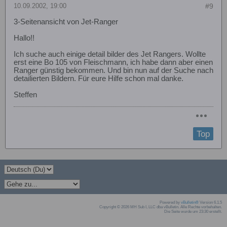
10.09.2002, 19:00
#9
3-Seitenansicht von Jet-Ranger
Hallo!!
Ich suche auch einige detail bilder des Jet Rangers. Wollte
erst eine Bo 105 von Fleischmann, ich habe dann aber einen
Ranger günstig bekommen. Und bin nun auf der Suche nach
detailierten Bildern. Für eure Hilfe schon mal danke.
Steffen
Top
Powered by
vBulletin®
Version 6.1.5
Copyright © 2026 MH Sub I, LLC dba vBulletin. Alle Rechte vorbehalten.
Die Seite wurde um 23:30 erstellt.