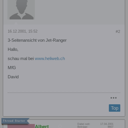
16.12.2001, 15:52
#2
3-Seitenansicht von Jet-Ranger
Hallo,
schau mal bei
www.heliweb.ch
MfG
David
Top
Dabei seit:
17.04.2001
Albert
Beiträge:
8607