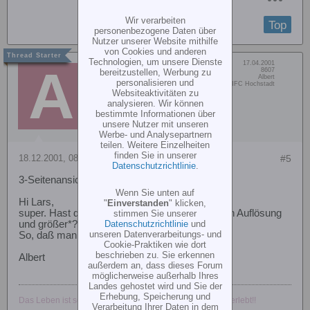
Wir verarbeiten
Top
personenbezogene Daten über
Nutzer unserer Website mithilfe
von Cookies und anderen
Technologien, um unsere Dienste
Dabei seit:
17.04.2001
Albert
bereitzustellen, Werbung zu
Beiträge:
8607
Vorname:
Albert
personalisieren und
RC-Heli Team
Wohn/Flugort:
MFC Hochstadt
Websiteaktivitäten zu
analysieren. Wir können
bestimmte Informationen über
unsere Nutzer mit unseren
Werbe- und Analysepartnern
teilen. Weitere Einzelheiten
finden Sie in unserer
18.12.2001, 08:09
#5
Datenschutzrichtlinie
.
3-Seitenansicht von Jet-Ranger
Wenn Sie unten auf
Hi Lars,
"
Einverstanden
" klicken,
stimmen Sie unserer
super. Hast du das auch noch mit einer höheren Auflösung
Datenschutzrichtlinie
und
und größer*?
unseren Datenverarbeitungs- und
So, daß man es in Din A4 ausdrucken kann*?
Cookie-Praktiken wie dort
beschrieben zu. Sie erkennen
Albert
außerdem an, dass dieses Forum
möglicherweise außerhalb Ihres
Landes gehostet wird und Sie der
Erhebung, Speicherung und
Das Leben ist sehr gefährlich. Bis heute hat es keiner überlebt!!
Verarbeitung Ihrer Daten in dem