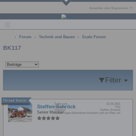
Anmelden oder Registrieren
Forum
Technik und Bauen
Scale Forum
BK117
Filter
Dabei seit:
02.06.2001
Steffen Schröck
Beiträge:
7112
Vorname:
Steffen Schröck
Senior Member
Wohn/Flugort:
Bobenheim-Roxheim und wo Platz ist!