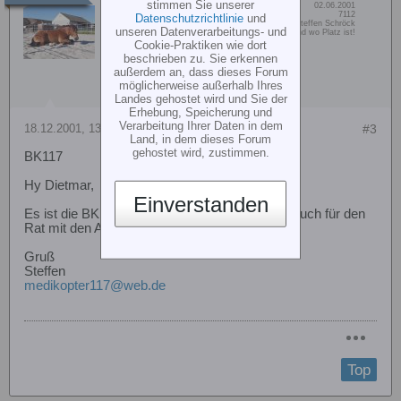
stimmen Sie unserer
Dabei seit:
02.06.2001
Steffen Schröck
Beiträge:
7112
Datenschutzrichtlinie
und
Vorname:
Steffen Schröck
Senior Member
unseren Datenverarbeitungs- und
Wohn/Flugort:
Bobenheim-Roxheim und wo Platz ist!
Cookie-Praktiken wie dort
beschrieben zu. Sie erkennen
außerdem an, dass dieses Forum
möglicherweise außerhalb Ihres
Landes gehostet wird und Sie der
Erhebung, Speicherung und
Verarbeitung Ihrer Daten in dem
18.12.2001, 13:00
#3
Land, in dem dieses Forum
gehostet wird, zustimmen.
BK117
Hy Dietmar,
Einverstanden
Es ist die BK von Vario. Aber trotzdem Danke auch für den
Rat mit den Abgasen!
Gruß
Steffen
medikopter117@web.de
Top