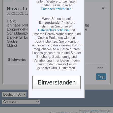
teilen. Weitere Einzelheiten
finden Sie in unserer
Nova - Longranger
#1
Datenschutzrichtlinie
.
05.02.2002, 18:16
Wenn Sie unten auf
Hallo,
"
Einverstanden
" klicken,
ich habe probleme den Reso-Schalldämpfer in das
stimmen Sie unserer
Longranger-Rumpf einzubauen. Gibt es spezielle
Datenschutzrichtlinie
und
Schalldämpfer für Rümpfe.
unseren Datenverarbeitungs- und
Danke für Lösungsvorschläge.
Cookie-Praktiken wie dort
Grüße
beschrieben zu. Sie erkennen
außerdem an, dass dieses Forum
M.Inci
möglicherweise außerhalb Ihres
Landes gehostet wird und Sie der
Erhebung, Speicherung und
Stichworte:
-
Verarbeitung Ihrer Daten in dem
Land, in dem dieses Forum
gehostet wird, zustimmen.
Top
Einverstanden
Powered by
vBulletin®
Version 6.1.5