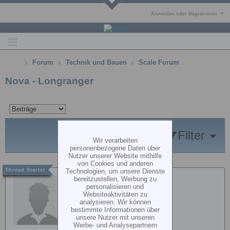
Anmelden oder Registrieren
Forum
Technik und Bauen
Scale Forum
Nova - Longranger
Filter
Wir verarbeiten
personenbezogene Daten über
Nutzer unserer Website mithilfe
von Cookies und anderen
Technologien, um unsere Dienste
bereitzustellen, Werbung zu
Gast
personalisieren und
Websiteaktivitäten zu
analysieren. Wir können
bestimmte Informationen über
unsere Nutzer mit unseren
Werbe- und Analysepartnern