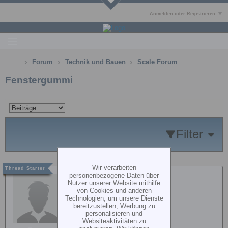
Anmelden oder Registrieren
Forum
Technik und Bauen
Scale Forum
Fenstergummi
Filter
Wir verarbeiten
personenbezogene Daten über
Blackhawk
Nutzer unserer Website mithilfe
von Cookies und anderen
Technologien, um unsere Dienste
bereitzustellen, Werbung zu
personalisieren und
Websiteaktivitäten zu