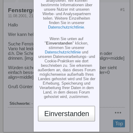
analysieren. Wir können
bestimmte Informationen über
unsere Nutzer mit unseren
Fenstergummi
#1
Werbe- und Analysepartnern
11.08.2001, 21:20
teilen. Weitere Einzelheiten
finden Sie in unserer
Hallo
Datenschutzrichtlinie
.
Wer kann helfen?
Wenn Sie unten auf
"
Einverstanden
" klicken,
Suche Fenstergummi in H-Form.
stimmen Sie unserer
Vario hat leider nur Gumi in S-Form.
Datenschutzrichtlinie
und
d.h. Die Scheiben sind entweder weiter draussen oder
unseren Datenverarbeitungs- und
drinnen. [img src=icon_smile_sad.gif border=0 align=middle]
Cookie-Praktiken wie dort
beschrieben zu. Sie erkennen
Würden sicher schwieriger zu montieren sein, aber sieht
außerdem an, dass dieses Forum
einfach besser aus.[img src=icon_smile.gif border=0
möglicherweise außerhalb Ihres
align=middle]
Landes gehostet wird und Sie der
Erhebung, Speicherung und
Gruß Günter
Verarbeitung Ihrer Daten in dem
Land, in dem dieses Forum
gehostet wird, zustimmen.
Stichworte:
-
Einverstanden
Top