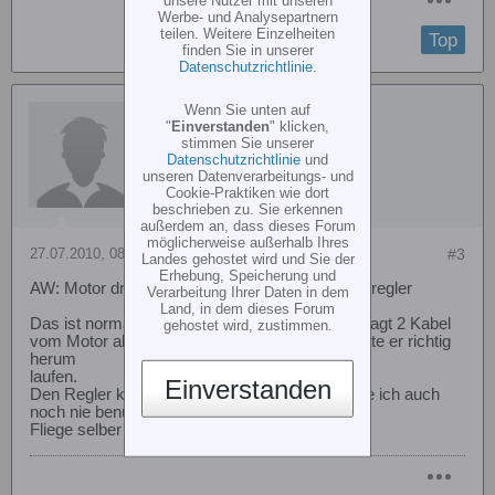
unsere Nutzer mit unseren
Werbe- und Analysepartnern
teilen. Weitere Einzelheiten
Top
finden Sie in unserer
Datenschutzrichtlinie
.
Wenn Sie unten auf
seijoscha
"
Einverstanden
" klicken,
stimmen Sie unserer
Datenschutzrichtlinie
und
unseren Datenverarbeitungs- und
Cookie-Praktiken wie dort
beschrieben zu. Sie erkennen
außerdem an, dass dieses Forum
möglicherweise außerhalb Ihres
27.07.2010, 08:00
#3
Landes gehostet wird und Sie der
Erhebung, Speicherung und
AW: Motor dreht linksrum beim hype alpha 40a regler
Verarbeitung Ihrer Daten in dem
Land, in dem dieses Forum
Das ist normal mit Zeitluppe und wie schon gesagt 2 Kabel
gehostet wird, zustimmen.
vom Motor abziehen und vertauschen dann sollte er richtig
herum
laufen.
Einverstanden
Den Regler kenne ich nicht und das 3G FL habe ich auch
noch nie benutzt .
Fliege selber was anderes.