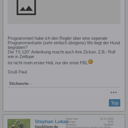
Programmiert habe ich den Regler über eine seperate
Programmierkarte (sehr einfach übrigens) Wo liegt der Hund
begraben?
Die TS 120° Anlenkung macht auch ihre Zicken. Z.B.: Roll
wie in Zeitlupe
Ist nicht mein erster Heli, nur der erste FBL
Gruß Paul
Stichworte:
-
Top
Dabei seit:
02.01.2008
Stephan Lukas
Beiträge:
4134
Vorname:
Stephan
lipoblitzer.de
Wohn/Flugort:
etwas östlich von Berlin...