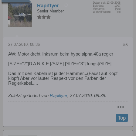
Dabei seit:
13.09.2008
Rapiflyer
Beiträge:
1007
Vorname:
Paul
Senior Member
Wohn/Flugort:
Tirol
27.07.2010, 08:36
#5
AW: Motor dreht linksrum beim hype alpha 40a regler
[SIZE="7"]D A N K E [/SIZE] [SIZE="3"]Jungs[/SIZE]
Das mit den Kabeln ist ja der Hammer...(Faust auf Kopf
klopf) Aber vor lauter Respekt vor den Farben der
Reglerkabel.....
Zuletzt geändert von
Rapiflyer
;
27.07.2010, 08:39
.
Top