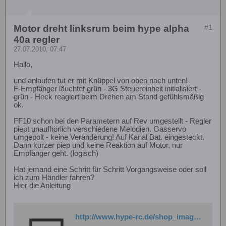
Motor dreht linksrum beim hype alpha
#1
40a regler
27.07.2010, 07:47
Hallo,
und anlaufen tut er mit Knüppel von oben nach unten!
F-Empfänger läuchtet grün - 3G Steuereinheit initialisiert -
grün - Heck reagiert beim Drehen am Stand gefühlsmäßig
ok.
FF10 schon bei den Parametern auf Rev umgestellt - Regler
piept unaufhörlich verschiedene Melodien. Gasservo
umgepolt - keine Veränderung! Auf Kanal Bat. eingesteckt.
Dann kurzer piep und keine Reaktion auf Motor, nur
Empfänger geht. (logisch)
Hat jemand eine Schritt für Schritt Vorgangsweise oder soll
ich zum Händler fahren?
Hier die Anleitung
http://www.hype-rc.de/shop_image/attachment/9a2a2c85735a53e943df6d24847ad3aa.pdf