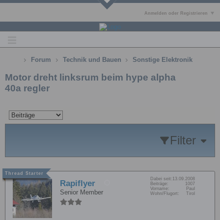
Anmelden oder Registrieren
Forum
Technik und Bauen
Sonstige Elektronik
Motor dreht linksrum beim hype alpha
40a regler
Filter
Dabei seit:
13.09.2008
Rapiflyer
Beiträge:
1007
Vorname:
Paul
Senior Member
Wohn/Flugort:
Tirol