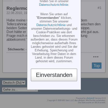
finden Sie in unserer
Datenschutzrichtlinie
.
Reglermontage 600esp
#1
22.08.2010, 19:31
Wenn Sie unten auf
"
Einverstanden
" klicken,
Habe meine Contronic beim ESP seitlich unter dem
stimmen Sie unserer
Tellerzahnrad montiert. Schöner würde es mir zwischen den
Datenschutzrichtlinie
und
beiden Seitenteilen montieren, hinter der Akkkuwippe.
unseren Datenverarbeitungs- und
Dort hätte er gut Platz würde nicht stören und sieht gut aus.
Cookie-Praktiken wie dort
Frage mich nur ob er trotzdem noch genug Kühlung
beschrieben zu. Sie erkennen
außerdem an, dass dieses Forum
abbekommt ?
möglicherweise außerhalb Ihres
Landes gehostet wird und Sie der
Stichworte:
-
Erhebung, Speicherung und
Verarbeitung Ihrer Daten in dem
Land, in dem dieses Forum
gehostet wird, zustimmen.
Top
Einverstanden
Powered by
vBulletin®
Version 6.1.5
Copyright © 2026 MH Sub I, LLC dba vBulletin. Alle Rechte vorbehalten.
Die Seite wurde um 08:14 erstellt.