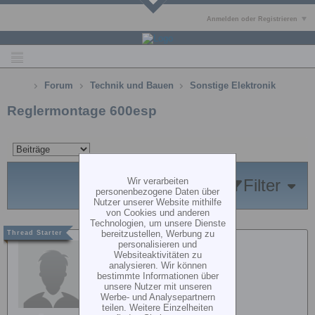
Anmelden oder Registrieren
Forum
Technik und Bauen
Sonstige Elektronik
Reglermontage 600esp
Wir verarbeiten
Filter
personenbezogene Daten über
Nutzer unserer Website mithilfe
von Cookies und anderen
Technologien, um unsere Dienste
bereitzustellen, Werbung zu
personalisieren und
ncharly50
Websiteaktivitäten zu
analysieren. Wir können
bestimmte Informationen über
unsere Nutzer mit unseren
Werbe- und Analysepartnern
teilen. Weitere Einzelheiten