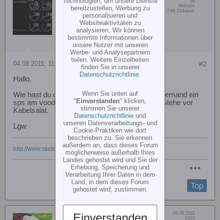
stw
Technologien, um unsere Dienste
Beiträge:
58
Vorname:
Wilhelm
bereitzustellen, Werbung zu
Member
Wohn/Flugort:
N48°12'7.37&quot; E014° 2'46.51&quot;
personalisieren und
Websiteaktivitäten zu
analysieren. Wir können
bestimmte Informationen über
unsere Nutzer mit unseren
Werbe- und Analysepartnern
teilen. Weitere Einzelheiten
04.08.2011, 11:10
#2
finden Sie in unserer
Datenschutzrichtlinie
.
Hallo,
Wenn Sie unten auf
Wie hast du das sps verkabelt? Oder hat noch jemand ein
"
Einverstanden
" klicken,
sps am voodoo? Wurd mich über Foto freuen. Stehe vor
stimmen Sie unserer
Kabelsalat.
Datenschutzrichtlinie
und
unseren Datenverarbeitungs- und
Lgw
Cookie-Praktiken wie dort
beschrieben zu. Sie erkennen
außerdem an, dass dieses Forum
http://www.stiebler.eu
, Plöchinger Voodoo 600 AC-3X
möglicherweise außerhalb Ihres
Landes gehostet wird und Sie der
Erhebung, Speicherung und
Verarbeitung Ihrer Daten in dem
Land, in dem dieses Forum
Top
gehostet wird, zustimmen.
Dabei seit:
09.06.2011
Einverstanden
Howling Mad
Beiträge:
2324