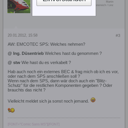
Vorname:
Martin
Senior Member
Wohn/Flugort:
�?sterreich / Linz
20.01.2012, 15:58
#3
AW: EMCOTEC SPS: Welches nehmen?
@ Ing. Düsentrieb
Welches hast du genommen ?
@ stw
Wie hast du es verkabelt ?
Hab auch noch ein externes BEC & frag mich ob ich es vor,
oder nach dem SPS anschließen soll ?
Wenn nach dem SPS, dann wär doch auch ein "Blitz-
Schutz" für die restlichen Komponenten gegeben ? Oder
brauchts das nicht ?
Vielleicht meldet sich ja sonst noch jemand.
[FONT="Comic Sans MS"][/FONT]