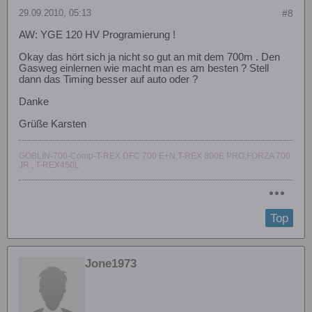
29.09.2010, 05:13
#8
AW: YGE 120 HV Programierung !
Okay das hört sich ja nicht so gut an mit dem 700m . Den
Gasweg einlernen wie macht man es am besten ? Stell
dann das Timing besser auf auto oder ?
Danke
Grüße Karsten
GOBLIN-700-Comp-T-REX DFC 700 E+N,T-REX 800E PRO,FORZA 700
JR , T-REX450L
Top
Jone1973