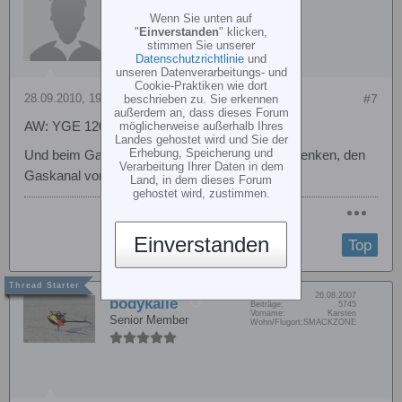
Wenn Sie unten auf
"
Einverstanden
" klicken,
stimmen Sie unserer
Datenschutzrichtlinie
und
unseren Datenverarbeitungs- und
Cookie-Praktiken wie dort
28.09.2010, 19:09
#7
beschrieben zu. Sie erkennen
außerdem an, dass dieses Forum
möglicherweise außerhalb Ihres
AW: YGE 120 HV Programierung !
Landes gehostet wird und Sie der
Erhebung, Speicherung und
Und beim Gasweg-Einlernen auch bitte daran denken, den
Verarbeitung Ihrer Daten in dem
Gaskanal vorher richtig gepolt zu haben.
Land, in dem dieses Forum
gehostet wird, zustimmen.
Einverstanden
Top
Dabei seit:
26.08.2007
bodykalle
Beiträge:
5745
Vorname:
Karsten
Senior Member
Wohn/Flugort:
SMACKZONE