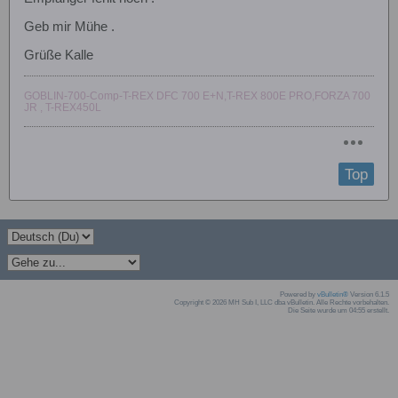
Geb mir Mühe .
Grüße Kalle
GOBLIN-700-Comp-T-REX DFC 700 E+N,T-REX 800E PRO,FORZA 700
JR , T-REX450L
Top
Powered by
vBulletin®
Version 6.1.5
Copyright © 2026 MH Sub I, LLC dba vBulletin. Alle Rechte vorbehalten.
Die Seite wurde um 04:55 erstellt.