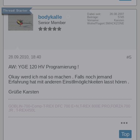
Dabei seit:
26.08.2007
bodykalle
Beiträge:
5745
Vorname:
Karsten
Senior Member
Wohn/Flugort:
SMACKZONE
28.09.2010, 18:40
#5
AW: YGE 120 HV Programierung !
Okay werd ich mal so machen . Falls noch jemand
Erfahrung hat mit anderen Einstllmöglichkeiten lasst hören .
Grüße Karsten
GOBLIN-700-Comp-T-REX DFC 700 E+N,T-REX 800E PRO,FORZA 700
JR , T-REX450L
Top