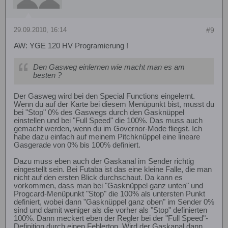
29.09.2010, 16:14
#9
AW: YGE 120 HV Programierung !
Den Gasweg einlernen wie macht man es am
besten ?
Der Gasweg wird bei den Special Functions eingelernt.
Wenn du auf der Karte bei diesem Menüpunkt bist, musst du
bei "Stop" 0% des Gaswegs durch den Gasknüppel
einstellen und bei "Full Speed" die 100%. Das muss auch
gemacht werden, wenn du im Governor-Mode fliegst. Ich
habe dazu einfach auf meinem Pitchknüppel eine lineare
Gasgerade von 0% bis 100% definiert.
Dazu muss eben auch der Gaskanal im Sender richtig
eingestellt sein. Bei Futaba ist das eine kleine Falle, die man
nicht auf den ersten Blick durchschaut. Da kann es
vorkommen, dass man bei "Gasknüppel ganz unten" und
Progcard-Menüpunkt "Stop" die 100% als untersten Punkt
definiert, wobei dann "Gasknüppel ganz oben" im Sender 0%
sind und damit weniger als die vorher als "Stop" definierten
100%. Dann meckert eben der Regler bei der "Full Speed"-
Definition durch einen Fehlerton. Wird der Gaskanal dann