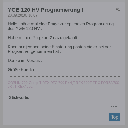
YGE 120 HV Programierung !
#1
28.09.2010, 18:07
Hallo , hätte mal eine Frage zur optimalen Programierung
des YGE 120 HV .
Habe mir die Progkart 2 dazu gekauft !
Kann mir jemand seine Einstellung posten die er bei der
Progkart vorgenommen hat .
Danke im Voraus .
Grüße Karsten
GOBLIN-700-Comp-T-REX DFC 700 E+N,T-REX 800E PRO,FORZA 700
JR , T-REX450L
Stichworte:
-
Top