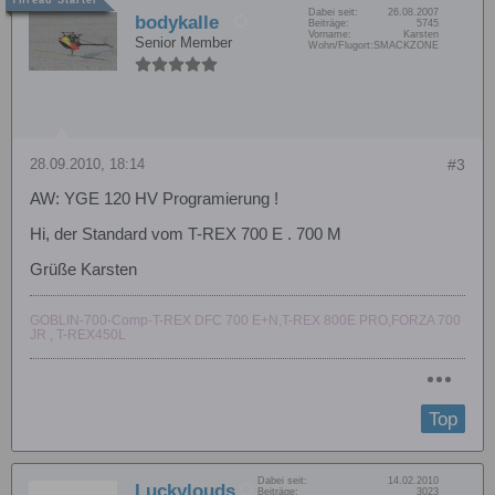
Dabei seit:
26.08.2007
bodykalle
Beiträge:
5745
Vorname:
Karsten
Senior Member
Wohn/Flugort:
SMACKZONE
28.09.2010, 18:14
#3
AW: YGE 120 HV Programierung !
Hi, der Standard vom T-REX 700 E . 700 M
Grüße Karsten
GOBLIN-700-Comp-T-REX DFC 700 E+N,T-REX 800E PRO,FORZA 700
JR , T-REX450L
Top
Dabei seit:
14.02.2010
Luckylouds
Beiträge:
3023