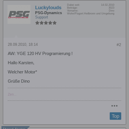
Dabei seit:
14.02.2010
Luckylouds
Beiträge:
3023
Vorname:
Dino
PSG-Dynamics
Wohn/Flugort:
Heilbronn und Umgebung
Support
28.09.2010, 18:14
#2
AW: YGE 120 HV Programierung !
Hallo Karsten,
Welcher Motor*
Grüße Dino
Zen...
Top