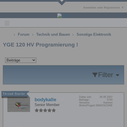
Anmelden oder Registrieren
Forum
Technik und Bauen
Sonstige Elektronik
YGE 120 HV Programierung !
Filter
Dabei seit:
26.08.2007
bodykalle
Beiträge:
5745
Vorname:
Karsten
Senior Member
Wohn/Flugort:
SMACKZONE