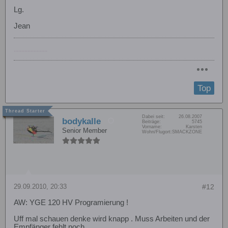
Lg.
Jean
......................
Top
Dabei seit:
26.08.2007
bodykalle
Beiträge:
5745
Vorname:
Karsten
Senior Member
Wohn/Flugort:
SMACKZONE
29.09.2010, 20:33
#12
AW: YGE 120 HV Programierung !
Uff mal schauen denke wird knapp . Muss Arbeiten und der
Empfänger fehlt noch .