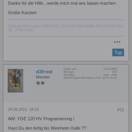
Danke für die Hilfe , werde mich mal ans bauen machen .
Grüße Karsten
GOBLIN-700-Comp-T-REX DFC 700 E+N,T-REX 800E PRO,FORZA 700
JR , T-REX450L
Top
Dabei seit:
24.02.2008
d3frost
Beiträge:
672
Vorname:
Jean - Paul
Member
Wohn/Flugort:
Weinheim a.d.B, auf´m Acker
29.09.2010, 18:10
#11
AW: YGE 120 HV Programierung !
Hast Du den fertig bis Weinheim Kalle ??