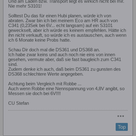
Und am Laden bzw. Transport liegt es wirkich nicht bei mir.
Nie mehr S3101!
Solltest Du das für einen Hubi planen, würde ich von
abraten. Zwar bin ich bei meinem Eco am HR auch von
C341 (0,23Sek bei 6V... echt langsam) auf ein S3101
geweckselt, aber ich würde es keinem empfehlen. Hätte ich
ihn nicht verkauft, so würde ich es austauschen, auch wenn
ich 6 Monate keine Probs hatte.
Schau Dir doch mal die DS361 und DS368 an.
Ich habe zwar keins und auch noch nie eins von innen
gesehen, vermute aber, daß sie fast baugleich zum C341
sind.
Zudem denke ich auch, daß beim DS361 zu gunsten des
DS368 schlechtere Werte angegeben.
Achtung beim Vergleich mit Robbe ...
Auch wenn Robbe eine Nennspannung von 4,8V angibt, so
Messen sie doch bei 6V!!!!
CU Stefan
Top