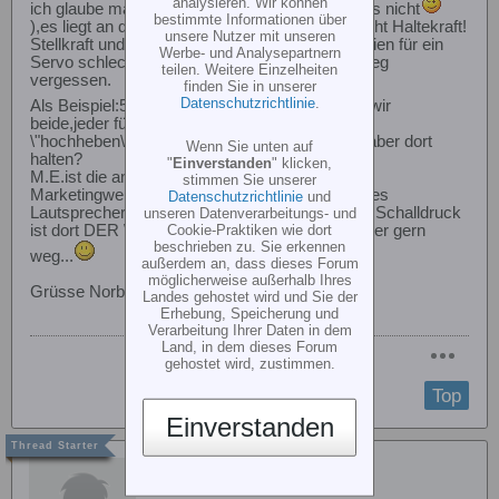
analysieren. Wir können
ich glaube mal(soll heißen:explizit wissen tu ichs nicht
bestimmte Informationen über
),es liegt an der Bezeichnung.Stellkraft heißt nicht Haltekraft!
unsere Nutzer mit unseren
Stellkraft und Geschwindigkeit sind ja Die Kriterien für ein
Werbe- und Analysepartnern
Servo schlechthin.Die Haltekraft wird schlichtweg
teilen. Weitere Einzelheiten
vergessen.
finden Sie in unserer
Datenschutzrichtlinie
.
Als Beispiel:50KG(ein Zementsack
)können wir
beide,jeder für sich,mit Sicherheit irgendwie
\"hochheben\".Wie lange können wir den Sack aber dort
Wenn Sie unten auf
halten?
"
Einverstanden
" klicken,
M.E.ist die angegebene Stellkraft eher ein
stimmen Sie unserer
Marketingwert,ähnlich der Leistungsangabe eines
Datenschutzrichtlinie
und
Lautsprechers.Die sagt nämlich auch nix aus... Schalldruck
unseren Datenverarbeitungs- und
Cookie-Praktiken wie dort
ist dort DER Wert.Und den lassen viele Hersteller gern
beschrieben zu. Sie erkennen
weg...
außerdem an, dass dieses Forum
möglicherweise außerhalb Ihres
Grüsse Norbert
Landes gehostet wird und Sie der
Erhebung, Speicherung und
Verarbeitung Ihrer Daten in dem
Land, in dem dieses Forum
gehostet wird, zustimmen.
Top
Einverstanden
Stefan Hundler