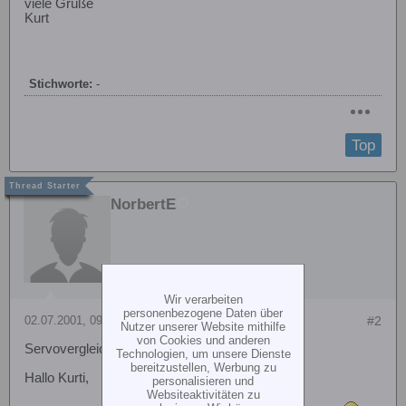
viele Grüße
Kurt
Stichworte:
-
Top
NorbertE
Wir verarbeiten
personenbezogene Daten über
02.07.2001, 09:13
#2
Nutzer unserer Website mithilfe
von Cookies und anderen
Servovergleich
Technologien, um unsere Dienste
bereitzustellen, Werbung zu
Hallo Kurti,
personalisieren und
Websiteaktivitäten zu