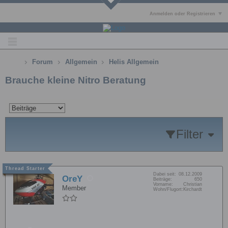
Anmelden oder Registrieren
Forum
Allgemein
Helis Allgemein
Brauche kleine Nitro Beratung
Filter
Dabei seit:
08.12.2009
OreY
Beiträge:
650
Vorname:
Christian
Member
Wohn/Flugort:
Kirchardt