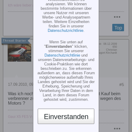
analysieren. Wir können
Ich wäre lieber am fliegen...
bestimmte Informationen über
unsere Nutzer mit unseren
Werbe- und Analysepartnern
teilen. Weitere Einzelheiten
finden Sie in unserer
Top
Datenschutzrichtlinie
.
Wenn Sie unten auf
Dabei seit:
08.12.2009
OreY
"
Einverstanden
" klicken,
Beiträge:
650
Vorname:
Christian
stimmen Sie unserer
Member
Wohn/Flugort:
Kirchardt
Datenschutzrichtlinie
und
unseren Datenverarbeitungs- und
Cookie-Praktiken wie dort
beschrieben zu. Sie erkennen
außerdem an, dass dieses Forum
möglicherweise außerhalb Ihres
Landes gehostet wird und Sie der
17.09.2010, 09:48
#5
Erhebung, Speicherung und
Verarbeitung Ihrer Daten in dem
Was ich noch vergessen habe, ist ein gebraucht Kauf beim
Land, in dem dieses Forum
verbrenner zu überlegen ? Oder lieber alles neu wegen des
gehostet wird, zustimmen.
Motors ?
Einverstanden
Gaui X5 FES V-Stabi / Futaba T8FG