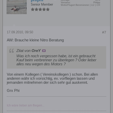
Vorname:
Philipp
Senior Member
Wohn/Flugort:
Beromünster ( LU ) CH
17.09.2010, 09:50
#7
AW: Brauche kleine Nitro Beratung
Zitat von
OreY
Was ich noch vergessen habe, ist ein gebraucht
Kauf beim verbrenner zu überlegen ? Oder lieber
alles neu wegen des Motors ?
Von einem Kollegen ( Vereinskollegen ) schon. Bei allen
anderen währ ich vorsichtig, ev. vorfliegen lassen und
jemanden mitnehmen der sich sehr gut auskennt.
Grx Phi
Ich wäre lieber am fliegen...