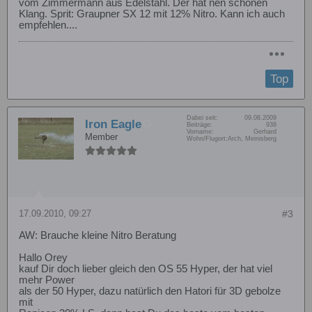
vom Zimmermann aus Edelstahl. Der hat nen schönen
Klang. Sprit: Graupner SX 12 mit 12% Nitro. Kann ich auch
empfehlen....
Top
Dabei seit:
09.08.2009
Iron Eagle
Beiträge:
938
Vorname:
Gerhard
Member
Wohn/Flugort:
Arch, Meinisberg
17.09.2010, 09:27
#3
AW: Brauche kleine Nitro Beratung
Hallo Orey
kauf Dir doch lieber gleich den OS 55 Hyper, der hat viel
mehr Power
als der 50 Hyper, dazu natürlich den Hatori für 3D gebolze
mit