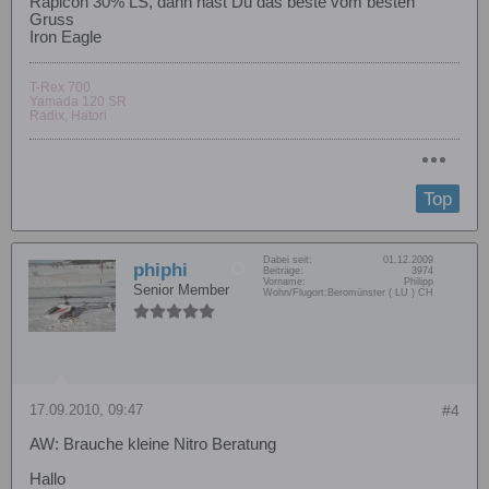
Rapicon 30% LS, dann hast Du das beste vom besten
Gruss
Iron Eagle
T-Rex 700
Yamada 120 SR
Radix, Hatori
Top
Dabei seit:
01.12.2009
phiphi
Beiträge:
3974
Vorname:
Philipp
Senior Member
Wohn/Flugort:
Beromünster ( LU ) CH
17.09.2010, 09:47
#4
AW: Brauche kleine Nitro Beratung
Hallo