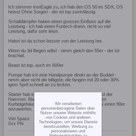
Ich stimmer IronEagle zu, ich hab den OS 50 im SDX, OS
heisst Ohne Sorgen - der ist top zuverlässig.
Schalldämpfer haben einen grossen Einfluss auf die
Leistung - ich hab einen Funtech drann, nicht so viel
Leistung, dafür sehr leise.
Hatori ist da schon besser von der Leistung her.
Wenn du 3d fliegen willst - nimm gleich den 55er - der ist
brachial.
Beast ist top, auch im 600er
Pumpe hab ich eine Handpumpe direkt an der Buddel -
nimm aber nicht die billigste, die fangen mit 20 oder 30%
igem Sprit schnell an zu lecken.
Starter hab ich den mit Lipo von Align - das teil ist der
Hammer. ßberlastschutz im Falle eines gefluteten
Wir verarbeiten
Kurbelgehäuses und genug Power um auch mal einen 90er
personenbezogene Daten über
anzuwerfen.
Nutzer unserer Website mithilfe
von Cookies und anderen
Viel Spass
Technologien, um unsere Dienste
Grx Phi
bereitzustellen, Werbung zu
personalisieren und
Websiteaktivitäten zu