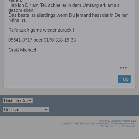
klären.
Hab ich Dir am Tel. schneller in dem Umfang erklärt als
geschrieben.
Das beste ist allerdings wenn Du jemand hast der in Deiner
Nähe ist.
Rufe auch gerne wieder zurück !
05641-8717 oder 0170-318-19-33
Gruß Michael
Top
Powered by
vBulletin®
Version 6.1.5
Copyright © 2026 MH Sub I, LLC dba vBulletin. Alle Rechte vorbehalten.
Die Seite wurde um 00:19 erstellt.