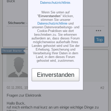
Buck
Datenschutzrichtlinie
.
Wenn Sie unten auf
"
Einverstanden
" klicken,
stimmen Sie unserer
Stichworte:
-
Datenschutzrichtlinie
und
unseren Datenverarbeitungs- und
Cookie-Praktiken wie dort
beschrieben zu. Sie erkennen
außerdem an, dass dieses Forum
Top
möglicherweise außerhalb Ihres
Landes gehostet wird und Sie der
Erhebung, Speicherung und
Verarbeitung Ihrer Daten in dem
Michael Faupel
Land, in dem dieses Forum
gehostet wird, zustimmen.
Einverstanden
02.11.2001, 10:11
#2
Fragen zur Elektronik
Hallo Buck,
ruf mich einfach mal kurz an um einige wichtige Dinge zu