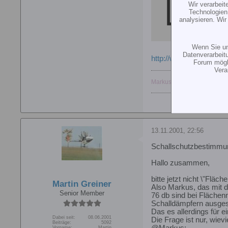
Wir verarbei
Technologien
analysieren. Wi
Wenn Sie un
Datenverarbeit
http://www.mfv-falke.d
Forum mögli
Vera
Markus
13.11.2001, 22:56
Schallschutzbestimmu
Hallo zusammen,
bitte jetzt nicht \"Fläche
Martin Greiner
Also Markus, das mit d
Senior Member
76 db sind bei Flächen
Schalldämpfern ausgest
Das es allerdings für e
Dabei seit:
08.06.2001
Die Frage ist nur, wiev
Beiträge:
5092
@Markus:
Vorname:
Martin