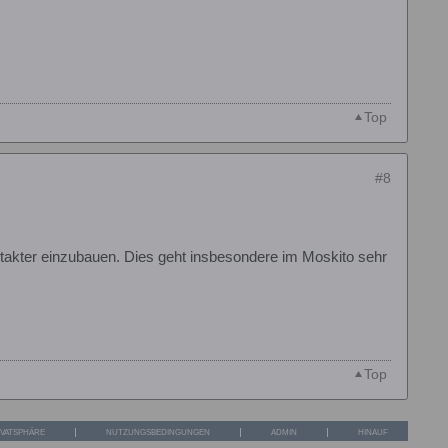
Top
#8
rtakter einzubauen. Dies geht insbesondere im Moskito sehr
Top
IVATSPHÄRE
NUTZUNGSBEDINGUNGEN
ADMIN
HINAUF