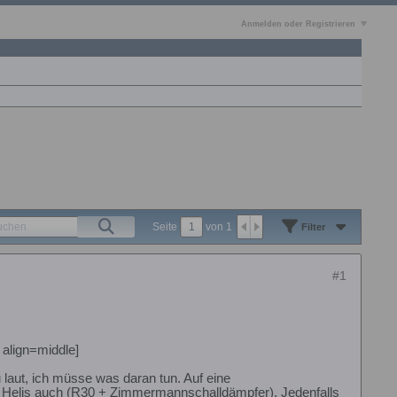
Anmelden oder Registrieren
Seite
von
1
Filter
#1
align=middle]
 laut, ich müsse was daran tun. Auf eine
dere Helis auch (R30 + Zimmermannschalldämpfer). Jedenfalls