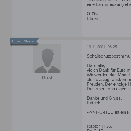
eine Lärmmessung eher
Grüße
Elmar
16.11.2001, 08:25
Schallschutzbestimmu
Hallo alle,
vielen Dank für Eure m
Wir werden das Modell
Gast
als zulässig rauskommt
Freuden. Der einzige Hel
Das aber kann eigentlic
Danke und Gruss,
Patrick
-->> RC-HELI ist ein k
Raptor TT36,
Rx C-17