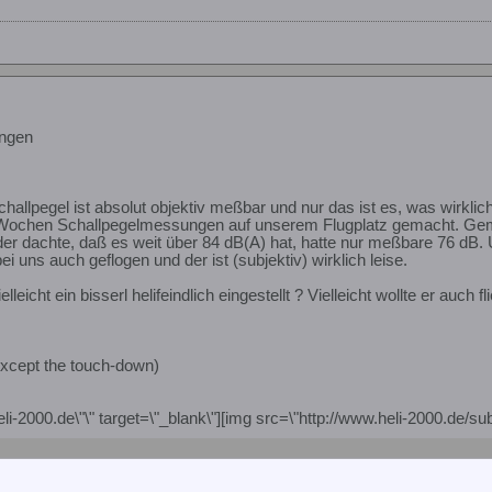
ngen
hallpegel ist absolut objektiv meßbar und nur das ist es, was wirklich
 Wochen Schallpegelmessungen auf unserem Flugplatz gemacht. Gem
eder dachte, daß es weit über 84 dB(A) hat, hatte nur meßbare 76 dB. U
i uns auch geflogen und der ist (subjektiv) wirklich leise.
lleicht ein bisserl helifeindlich eingestellt ? Vielleicht wollte er auch f
xcept the touch-down)
eli-2000.de\"\" target=\"_blank\"][img src=\"http://www.heli-2000.de/sub/
://www.heli-2000.de