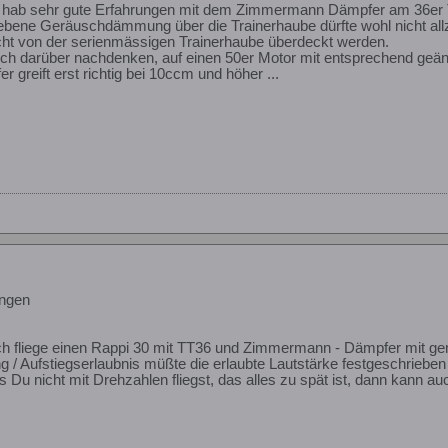
ch hab sehr gute Erfahrungen mit dem Zimmermann Dämpfer am 36er
ene Geräuschdämmung über die Trainerhaube dürfte wohl nicht allzu
cht von der serienmässigen Trainerhaube überdeckt werden.
 doch darüber nachdenken, auf einen 50er Motor mit entsprechend ge
greift erst richtig bei 10ccm und höher ...
ngen
 Ich fliege einen Rappi 30 mit TT36 und Zimmermann - Dämpfer mit gem
g / Aufstiegserlaubnis müßte die erlaubte Lautstärke festgeschrieben
das Du nicht mit Drehzahlen fliegst, das alles zu spät ist, dann kann a