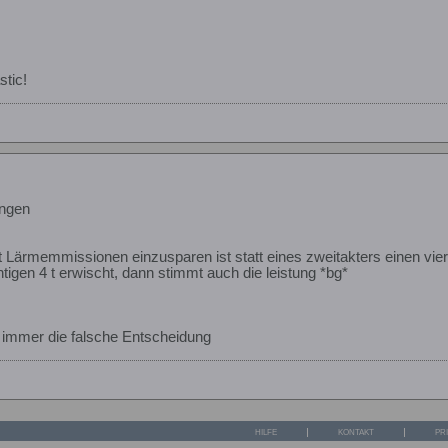
stic!
ngen
t Lärmemmissionen einzusparen ist statt eines zweitakters einen vie
tigen 4 t erwischt, dann stimmt auch die leistung *bg*
 immer die falsche Entscheidung
HILFE
KONTAKT
PR