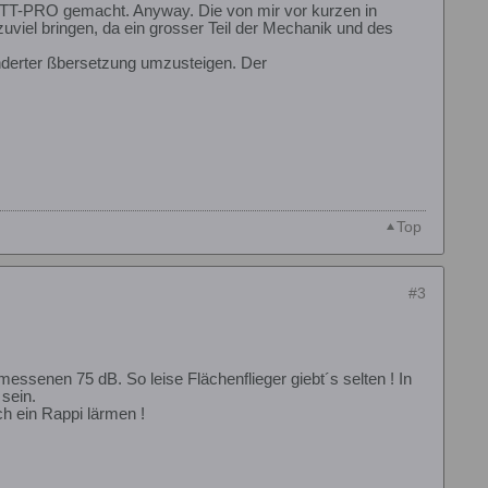
 TT-PRO gemacht. Anyway. Die von mir vor kurzen in
viel bringen, da ein grosser Teil der Mechanik und des
änderter ßbersetzung umzusteigen. Der
Top
#3
essenen 75 dB. So leise Flächenflieger giebt´s selten ! In
 sein.
uch ein Rappi lärmen !