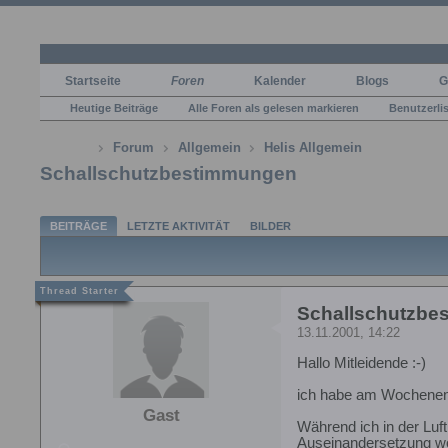
Startseite
Foren
Kalender
Blogs
G
Heutige Beiträge
Alle Foren als gelesen markieren
Benutzerli
Forum
Allgemein
Helis Allgemein
Schallschutzbestimmungen
BEITRÄGE
LETZTE AKTIVITÄT
BILDER
Schallschutzbe
13.11.2001, 14:22
Hallo Mitleidende :-)
ich habe am Wochenend
Gast
Während ich in der Luft
Auseinandersetzung woll