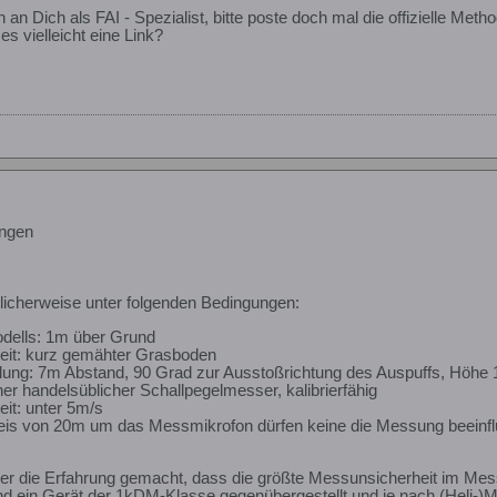
an Dich als FAI - Spezialist, bitte poste doch mal die offizielle Meth
es vielleicht eine Link?
ngen
licherweise unter folgenden Bedingungen:
odells: 1m über Grund
eit: kurz gemähter Grasboden
lung: 7m Abstand, 90 Grad zur Ausstoßrichtung des Auspuffs, Höhe
er handelsüblicher Schallpegelmesser, kalibrierfähig
it: unter 5m/s
is von 20m um das Messmikrofon dürfen keine die Messung beeinfl
er die Erfahrung gemacht, dass die größte Messunsicherheit im Messg
d ein Gerät der 1kDM-Klasse gegenübergestellt und je nach (Heli-)Mo