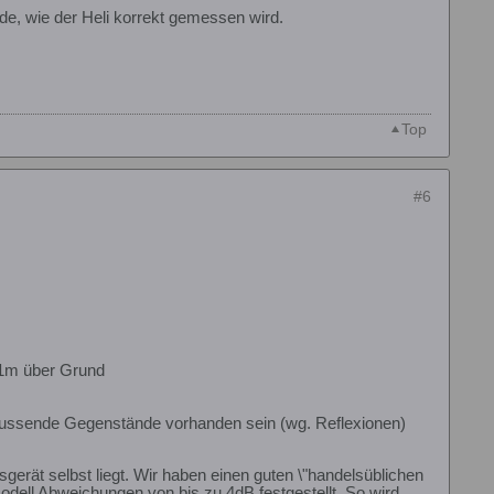
ode, wie der Heli korrekt gemessen wird.
Top
#6
 1m über Grund
ussende Gegenstände vorhanden sein (wg. Reflexionen)
erät selbst liegt. Wir haben einen guten \"handelsüblichen
dell Abweichungen von bis zu 4dB festgestellt. So wird