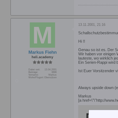
13.11.2001, 21:16
Schallschutzbestimmu
Hi !!
Genau so ist es. Der Sc
Markus Fiehn
Wir haben vor einigen
heli.academy
lauteste, wo wirklich j
Ein Serien-Rappi wird be
Dabei seit:
13.04.2001
Ist Euer Vorsitzender vie
Beiträge:
3896
Vorname:
Markus
Wohn/Flugort:
Obersülzen
Always upside down (e
Markus
[a href=\"\"http://www.h
http