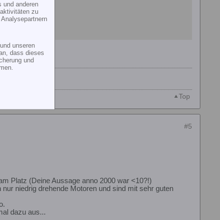
s und anderen
ktivitäten zu
 Analysepartnern
und unseren
an, dass dieses
icherung und
mmen.
Top
#5
pt am Platz (Deine Aussage anno 2000 war <10?!)
n nur niedrig drehende Motoren und sind mit sehr guten
o.
mal dazu aus...