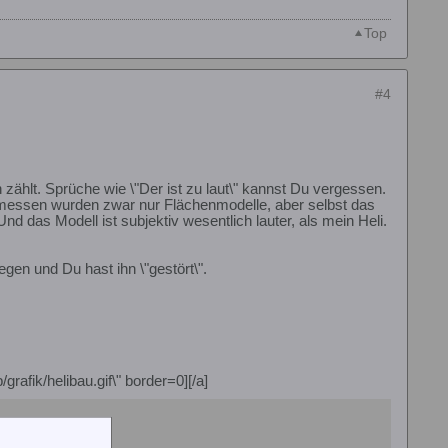
Top
#4
 zählt. Sprüche wie \"Der ist zu laut\" kannst Du vergessen.
essen wurden zwar nur Flächenmodelle, aber selbst das
nd das Modell ist subjektiv wesentlich lauter, als mein Heli.
liegen und Du hast ihn \"gestört\".
grafik/helibau.gif\" border=0][/a]