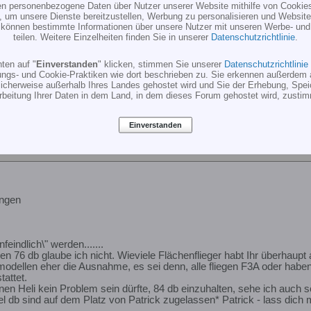
ten personenbezogene Daten über Nutzer unserer Website mithilfe von Cookie
, um unsere Dienste bereitzustellen, Werbung zu personalisieren und Websitea
r können bestimmte Informationen über unsere Nutzer mit unseren Werbe- und
teilen. Weitere Einzelheiten finden Sie in unserer
Datenschutzrichtlinie
.
ten auf "
Einverstanden
" klicken, stimmen Sie unserer
Datenschutzrichtlinie
ungs- und Cookie-Praktiken wie dort beschrieben zu. Sie erkennen außerdem 
e
cherweise außerhalb Ihres Landes gehostet wird und Sie der Erhebung, Spe
rbeitung Ihrer Daten in dem Land, in dem dieses Forum gehostet wird, zusti
Einverstanden
ngen
nfeindlich\" werden.......
en 76 db glaube ich nicht. Wieviele Flächenflieger habt Ihr überhau
modellen eher die Ausnahme, es sei denn, alle fliegen F3A oder habe
attet.
inen Heli kein Problem sein dürfte, 84 db einzuhalten, sehe ich auch s
iel db sind auf dem Platz von Patrick zugelassen* Patrick - lass dich 