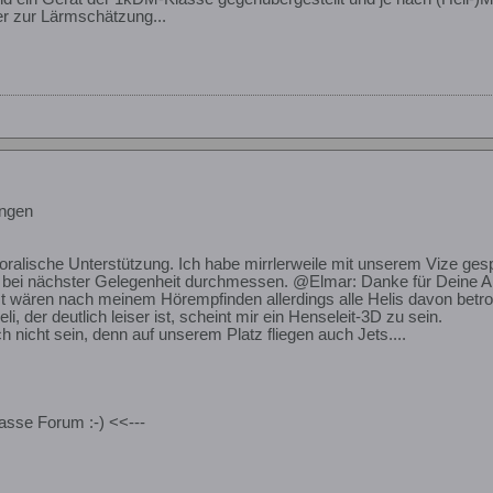
 zur Lärmschätzung...
ngen
oralische Unterstützung. Ich habe mirrlerweile mit unserem Vize gesp
 bei nächster Gelegenheit durchmessen. @Elmar: Danke für Deine A
 wären nach meinem Hörempfinden allerdings alle Helis davon betroff
i, der deutlich leiser ist, scheint mir ein Henseleit-3D zu sein.
h nicht sein, denn auf unserem Platz fliegen auch Jets....
lasse Forum :-) <<---