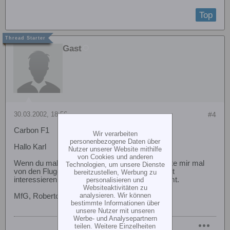
Top
Gast
30.03.2002, 18:56
#4
Carbon F1
Wir verarbeiten
personenbezogene Daten über
Hallo Karl
Nutzer unserer Website mithilfe
von Cookies und anderen
Wenn du mal mit dem Heli geflogen bist, berichte mir mal
Technologien, um unsere Dienste
von den Flugeigenschaften. Es würde mich echt
bereitzustellen, Werbung zu
interessieren was man für 260 Euro so bekommt.
personalisieren und
Websiteaktivitäten zu
analysieren. Wir können
MfG, Roberto
bestimmte Informationen über
unsere Nutzer mit unseren
Werbe- und Analysepartnern
teilen. Weitere Einzelheiten