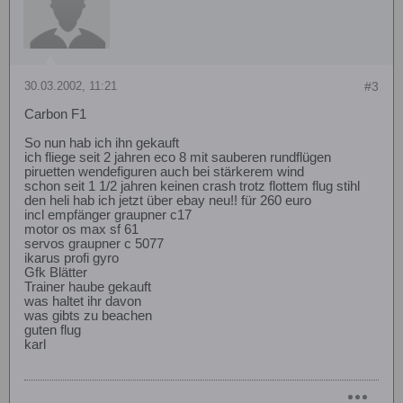
30.03.2002, 11:21
#3
Carbon F1
So nun hab ich ihn gekauft
ich fliege seit 2 jahren eco 8 mit sauberen rundflügen
piruetten wendefiguren auch bei stärkerem wind
schon seit 1 1/2 jahren keinen crash trotz flottem flug stihl
den heli hab ich jetzt über ebay neu!! für 260 euro
incl empfänger graupner c17
motor os max sf 61
servos graupner c 5077
ikarus profi gyro
Gfk Blätter
Trainer haube gekauft
was haltet ihr davon
was gibts zu beachen
guten flug
karl