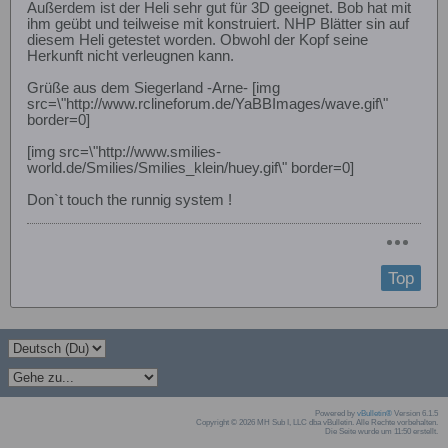
Außerdem ist der Heli sehr gut für 3D geeignet. Bob hat mit
ihm geübt und teilweise mit konstruiert. NHP Blätter sin auf
diesem Heli getestet worden. Obwohl der Kopf seine
Herkunft nicht verleugnen kann.
Grüße aus dem Siegerland -Arne- [img
src=\"http://www.rclineforum.de/YaBBImages/wave.gif\"
border=0]
[img src=\"http://www.smilies-
world.de/Smilies/Smilies_klein/huey.gif\" border=0]
Don`t touch the runnig system !
Top
Powered by
vBulletin®
Version 6.1.5
Copyright © 2026 MH Sub I, LLC dba vBulletin. Alle Rechte vorbehalten.
Die Seite wurde um 11:50 erstellt.