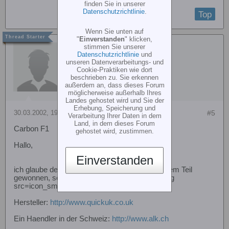
finden Sie in unserer
Datenschutzrichtlinie
.
Top
Wenn Sie unten auf
"
Einverstanden
" klicken,
stimmen Sie unserer
Andi Gysi
Datenschutzrichtlinie
und
unseren Datenverarbeitungs- und
Cookie-Praktiken wie dort
beschrieben zu. Sie erkennen
außerdem an, dass dieses Forum
möglicherweise außerhalb Ihres
Landes gehostet wird und Sie der
Erhebung, Speicherung und
30.03.2002, 19:37
#5
Verarbeitung Ihrer Daten in dem
Land, in dem dieses Forum
Carbon F1
gehostet wird, zustimmen.
Hallo,
Einverstanden
ich glaube der Poeting Cup wurde mal mit so nem Teil
gewonnen, schlecht kann er also kaum sein[img
src=icon_smile_big.gif border=0 align=middle]
Hersteller:
http://www.quickuk.co.uk
Ein Haendler in der Schweiz:
http://www.alk.ch