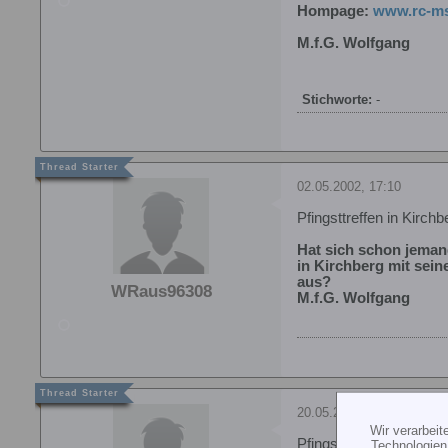
Hompage:
www.rc-ms
M.f.G. Wolfgang
Stichworte:
-
02.05.2002, 17:10
Pfingsttreffen in Kirc
Hat sich schon jeman
in Kirchberg mit sei
aus?
WRaus96308
M.f.G. Wolfgang
20.05.2002, 19:29
Wir verarbei
Pfingsttreffen in Kirc
Technologien