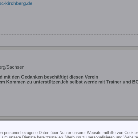
c-kirchberg.de
hberg/Sachsen
d mit den Gedanken beschäftigt diesen Verein
nem Kommen zu unterstützen.Ich selbst werde mit Trainer und BO
ten personenbezogene Daten über Nutzer unserer Website mithilfe von Cookie
hberg/Sachsen
, um unsere Dienste bereitzustellen, Werbung zu personalisieren und Websitea