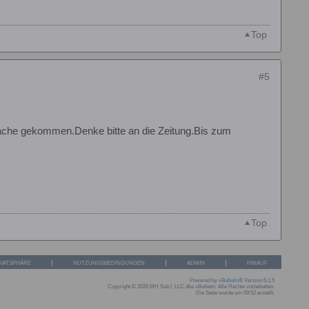
Top
#5
rache gekommen.Denke bitte an die Zeitung.Bis zum
Top
IVATSPHÄRE
NUTZUNGSBEDINGUNGEN
ADMIN
HINAUF
Powered by
vBulletin®
Version 6.1.5
Copyright © 2026 MH Sub I, LLC dba vBulletin. Alle Rechte vorbehalten.
Die Seite wurde um 09:52 erstellt.