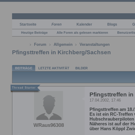
Startseite
Foren
Kalender
Blogs
G
Heutige Beiträge
Alle Foren als gelesen markieren
Benutzerli
Forum
Allgemein
Veranstaltungen
Pfingsttreffen in Kirchberg/Sachsen
BEITRÄGE
LETZTE AKTIVITÄT
BILDER
Pfingsttreffen i
17.04.2002, 17:46
Pfingsttreffen am 18
Es ist ein RC-Treffen
Hubschrauberpiloten 
Näheres ist auf der 
WRaus96308
über Hans Köppl Zwi