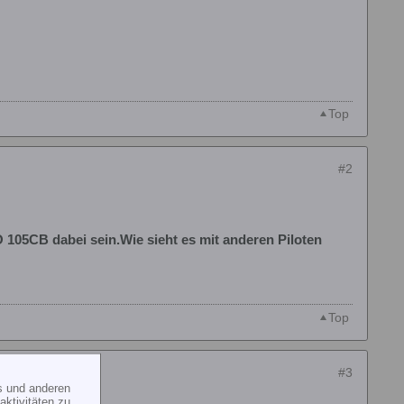
Top
#2
 105CB dabei sein.Wie sieht es mit anderen Piloten
Top
#3
s und anderen
ktivitäten zu