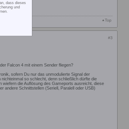
an, dass dieses
icherung und
mmen.
Top
#3
der Falcon 4 mit einem Sender fliegen?
tronik, sofern Du nur das unmodulierte Signal der
 nichteinmal so schlecht, denn schließlich dürfte die
in wiefern die Auflösung des Gameports ausreicht, diese
r andere Schnittstellen (Seriell, Paralell oder USB)