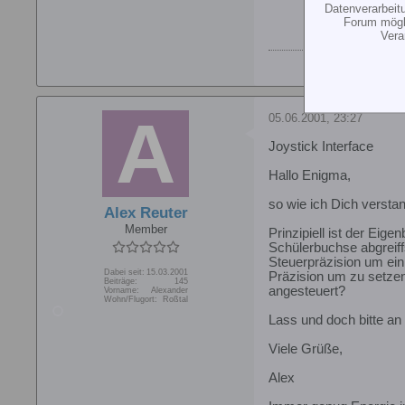
Datenverarbeit
Forum mögli
Vera
05.06.2001, 23:27
Joystick Interface
Hallo Enigma,
so wie ich Dich versta
Alex Reuter
Member
Prinzipiell ist der Eig
Schülerbuchse abgreiffs
Steuerpräzision um ein
Dabei seit:
15.03.2001
Präzision um zu setzen.
Beiträge:
145
angesteuert?
Vorname:
Alexander
Wohn/Flugort:
Roßtal
Lass und doch bitte an
Viele Grüße,
Alex