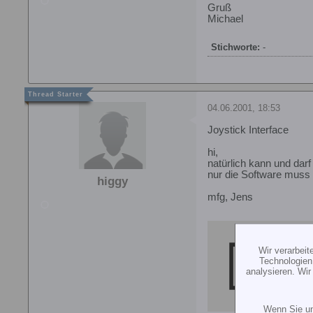
Gruß
Michael
Stichworte:
-
04.06.2001, 18:53
Joystick Interface
hi,
natürlich kann und dar
nur die Software muss
higgy
mfg, Jens
HTT
Wir verarbei
htt
Technologien
analysieren. Wi
Wenn Sie un