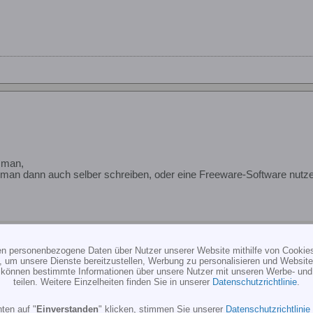
f man,
 man dann auch selber schreiben, oder eine Freeware-Software nutz
PS Not Available
ten personenbezogene Daten über Nutzer unserer Website mithilfe von Cookie
ps://www.rc-sim.de
, um unsere Dienste bereitzustellen, Werbung zu personalisieren und Websitea
r können bestimmte Informationen über unsere Nutzer mit unseren Werbe- und
teilen. Weitere Einzelheiten finden Sie in unserer
Datenschutzrichtlinie
.
ten auf "
Einverstanden
" klicken, stimmen Sie unserer
Datenschutzrichtlinie