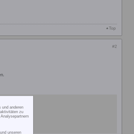
Top
#2
en.
s und anderen
ktivitäten zu
 Analysepartnern
und unseren