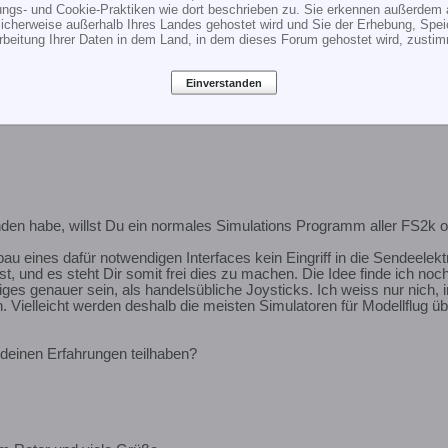
ungs- und Cookie-Praktiken wie dort beschrieben zu. Sie erkennen außerdem 
cherweise außerhalb Ihres Landes gehostet wird und Sie der Erhebung, Spe
rbeitung Ihrer Daten in dem Land, in dem dieses Forum gehostet wird, zusti
Einverstanden
nden habe, willst Du ein normales Simulations Programm aller FS2k o
enbau eines dafür notwendigen Interfaces kein Eingriff in die Sendeelek
t, und es steht Dir somit frei dies zu machen. Die Idee finde ich noch
iges genauer sein, als handelsübliche Joysticks. Ich weiss nur nich, 
 Vielleicht werden deshalb die meisten Simulatoren für Modellflug übe
 deinen Erfahrungen teilhaben?