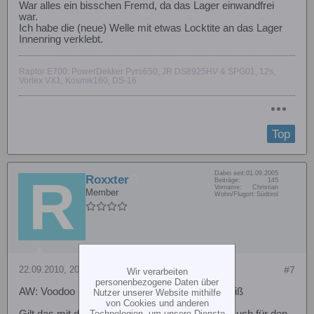
War alles ein bisschen Fremd, da das Lager einwandfrei
war.
Ich habe die (neue) Welle mit etwas Locktite an das Lager
Innenring verklebt.
Raptor E700: PowerDekker Pyro650, JR DS8925HV & SPG01, 12s,
Vortex VX1, Kosmik160, DS-16
Top
Dabei seit:
01.09.2005
Roxxter
Beiträge:
145
Vorname:
Christian
Member
Wohn/Flugort:
Südtirol
22.09.2010, 20:32
#7
Wir verarbeiten
personenbezogene Daten über
AW: Voodoo - Domlager Zwischenwelle wird heiß
Nutzer unserer Website mithilfe
von Cookies und anderen
Technologien, um unsere Dienste
Gilt das mit den Schrauben am Hauptzahnrad auch für den