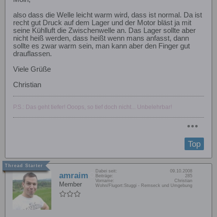
also dass die Welle leicht warm wird, dass ist normal. Da ist
recht gut Druck auf dem Lager und der Motor bläst ja mit
seine Kühlluft die Zwischenwelle an. Das Lager sollte aber
nicht heiß werden, dass heißt wenn mans anfasst, dann
sollte es zwar warm sein, man kann aber den Finger gut
drauflassen.
Viele Grüße
Christian
P.S.: Das geht tiefer! Ooops, so tief doch nicht... Unbelehrbar!
Top
Dabei seit:
09.10.2008
amraim
Beiträge:
285
Vorname:
Christian
Member
Wohn/Flugort:
Stuggi - Remseck und Umgebung