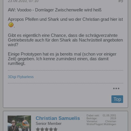
23.09.2010, 07:10
#9
AW: Voodoo - Domlager Zwischenwelle wird heiß
Apropos Pfeifen und Shark und wo der Christian grad hier ist
.
Gibt es eigentlich eine Chance, dass die schrägverzahnte
Getriebestufe auch für den Shark als Nachrüstteil angeboten
wird?
Einige Prototypen hat es ja bereits mal (schon vor einiger
Zeit) gegeben. Ich kenne zumindest einen, das damit
rumfliegt.
3Digi Flybarless
Top
Dabei seit:
01.06.2001
Christian Samuelis
Beiträge:
2619
Vorname:
Christian
Senior Member
Wohn/Flugort:
Mühlingen