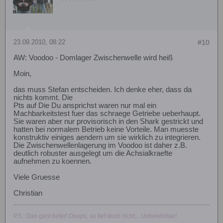
23.09.2010, 08:22
#10
AW: Voodoo - Domlager Zwischenwelle wird heiß
Moin,
das muss Stefan entscheiden. Ich denke eher, dass da
nichts kommt. Die
Pts auf Die Du ansprichst waren nur mal ein
Machbarkeitstest fuer das schraege Getriebe ueberhaupt.
Sie waren aber nur provisorisch in den Shark gestrickt und
hatten bei normalem Betrieb keine Vorteile. Man muesste
konstruktiv einiges aendern um sie wirklich zu integrieren.
Die Zwischenwellenlagerung im Voodoo ist daher z.B.
deutlich robuster ausgelegt um die Achsialkraefte
aufnehmen zu koennen.
Viele Gruesse
Christian
P.S.: Das geht tiefer! Ooops, so tief doch nicht... Unbelehrbar!