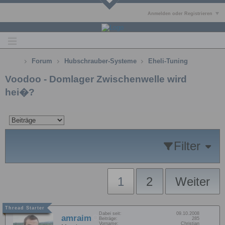
Anmelden oder Registrieren
Forum
Hubschrauber-Systeme
Eheli-Tuning
Voodoo - Domlager Zwischenwelle wird
hei�?
Filter
1
2
Weiter
Dabei seit:
09.10.2008
amraim
Beiträge:
285
Vorname:
Christian