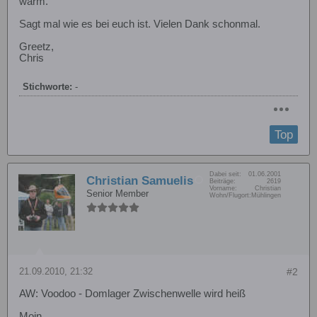
warm.
Sagt mal wie es bei euch ist. Vielen Dank schonmal.
Greetz,
Chris
Stichworte:
-
Top
Dabei seit:
01.06.2001
Christian Samuelis
Beiträge:
2619
Vorname:
Christian
Senior Member
Wohn/Flugort:
Mühlingen
21.09.2010, 21:32
#2
AW: Voodoo - Domlager Zwischenwelle wird heiß
Moin,