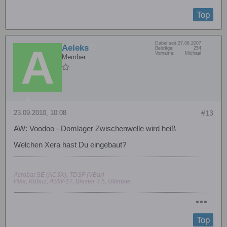
Top
Dabei seit:
27.06.2007
Aeleks
Beiträge:
254
Vorname:
Michael
Member
23.09.2010, 10:08
#13
AW: Voodoo - Domlager Zwischenwelle wird heiß
Welchen Xera hast Du eingebaut?
Acrobat SE (AC3X), TDSF (VBar)
Pike, Kobuz, ASW-17, Blaster 3.5, Ultimate
Top