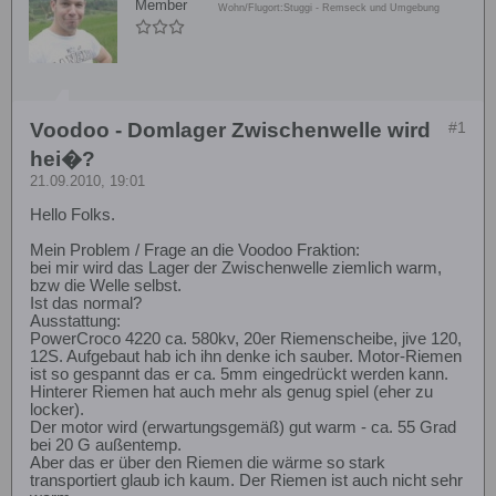
Member
Wohn/Flugort:
Stuggi - Remseck und Umgebung
Voodoo - Domlager Zwischenwelle wird
#1
hei�?
21.09.2010, 19:01
Hello Folks.
Mein Problem / Frage an die Voodoo Fraktion:
bei mir wird das Lager der Zwischenwelle ziemlich warm,
bzw die Welle selbst.
Ist das normal?
Ausstattung:
PowerCroco 4220 ca. 580kv, 20er Riemenscheibe, jive 120,
12S. Aufgebaut hab ich ihn denke ich sauber. Motor-Riemen
ist so gespannt das er ca. 5mm eingedrückt werden kann.
Hinterer Riemen hat auch mehr als genug spiel (eher zu
locker).
Der motor wird (erwartungsgemäß) gut warm - ca. 55 Grad
bei 20 G außentemp.
Aber das er über den Riemen die wärme so stark
transportiert glaub ich kaum. Der Riemen ist auch nicht sehr