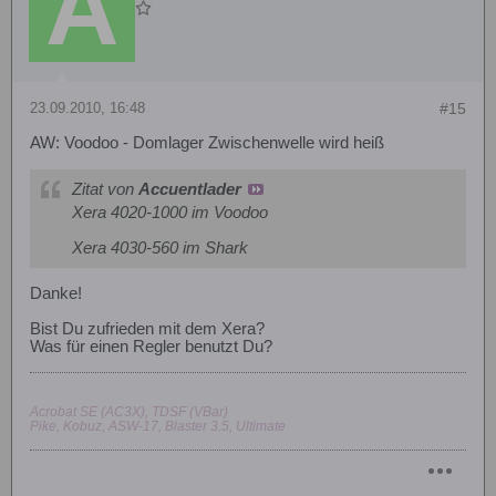
23.09.2010, 16:48
#15
AW: Voodoo - Domlager Zwischenwelle wird heiß
Zitat von
Accuentlader
Xera 4020-1000 im Voodoo
Xera 4030-560 im Shark
Danke!
Bist Du zufrieden mit dem Xera?
Was für einen Regler benutzt Du?
Acrobat SE (AC3X), TDSF (VBar)
Pike, Kobuz, ASW-17, Blaster 3.5, Ultimate