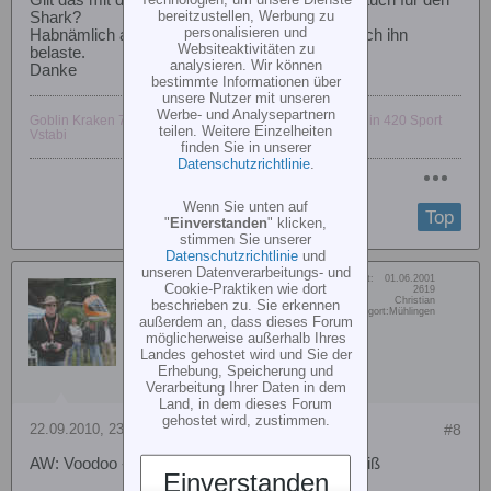
bereitzustellen, Werbung zu
Shark?
personalisieren und
Habnämlich auch so ein leichtes Pfeifen wenn ich ihn
Websiteaktivitäten zu
belaste.
analysieren. Wir können
Danke
bestimmte Informationen über
unsere Nutzer mit unseren
Werbe- und Analysepartnern
Goblin Kraken 700 Vstabi,Goblin Kraken 580 Vstabi,Goblin 420 Sport
teilen. Weitere Einzelheiten
Vstabi
finden Sie in unserer
Datenschutzrichtlinie
.
Wenn Sie unten auf
Top
"
Einverstanden
" klicken,
stimmen Sie unserer
Datenschutzrichtlinie
und
unseren Datenverarbeitungs- und
Dabei seit:
01.06.2001
Christian Samuelis
Cookie-Praktiken wie dort
Beiträge:
2619
Vorname:
Christian
beschrieben zu. Sie erkennen
Senior Member
Wohn/Flugort:
Mühlingen
außerdem an, dass dieses Forum
möglicherweise außerhalb Ihres
Landes gehostet wird und Sie der
Erhebung, Speicherung und
Verarbeitung Ihrer Daten in dem
Land, in dem dieses Forum
gehostet wird, zustimmen.
22.09.2010, 23:31
#8
AW: Voodoo - Domlager Zwischenwelle wird heiß
Einverstanden