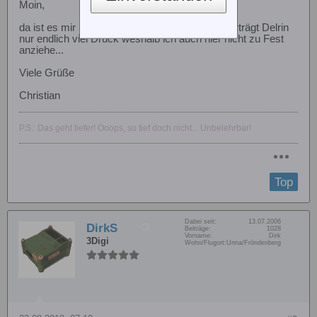
Moin,
da ist es mir bisher nie aufgefallen, dennoch verträgt Delrin
nur endlich viel Druck weshalb ich auch hier nicht zu Fest
anziehe...
Viele Grüße
Christian
P.S.: Das geht tiefer! Ooops, so tief doch nicht... Unbelehrbar!
Top
Dabei seit:
13.07.2006
DirkS
Beiträge:
1028
Vorname:
Dirk
3Digi
Wohn/Flugort:
Unna/Fröndenberg