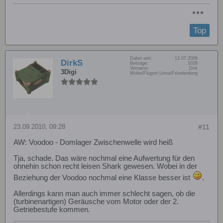
Top
Dabei seit:
13.07.2006
DirkS
Beiträge:
1028
Vorname:
Dirk
3Digi
Wohn/Flugort:
Unna/Fröndenberg
23.09.2010, 09:28
#11
AW: Voodoo - Domlager Zwischenwelle wird heiß
Tja, schade. Das wäre nochmal eine Aufwertung für den
ohnehin schon recht leisen Shark gewesen. Wobei in der
Beziehung der Voodoo nochmal eine Klasse besser ist
.
Allerdings kann man auch immer schlecht sagen, ob die
(turbinenartigen) Geräusche vom Motor oder der 2.
Getriebestufe kommen.