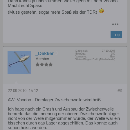
Dann kanns ja unbekümmert weiter gehn mit dem Voodoo.
Macht echt Spass!
(Muss gestehn, sogar mehr Spaß als der TDR)
Top
Dabei seit:
07.10.2007
_Dekker
Beiträge:
289
Vorname:
Bert
Member
Wohn/Flugort:
Delft (Niederlande)
22.09.2010, 15:12
#6
AW: Voodoo - Domlager Zwischenwelle wird heiß
Ich habe nach ein Crash und Ausbau der Zwischenwelle
bemerkt das die Innenring der oberen Zwischenwellenlager
nicht von der Welle mitgenommen wurde, der Welle war ein
bisschen durch das Lager abgeschliffen. Das konnte auch
schon heiss werden.