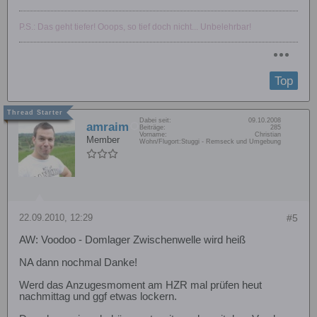
P.S.: Das geht tiefer! Ooops, so tief doch nicht... Unbelehrbar!
Top
Dabei seit:
09.10.2008
amraim
Beiträge:
285
Vorname:
Christian
Member
Wohn/Flugort:
Stuggi - Remseck und Umgebung
22.09.2010, 12:29
#5
AW: Voodoo - Domlager Zwischenwelle wird heiß
NA dann nochmal Danke!
Werd das Anzugesmoment am HZR mal prüfen heut
nachmittag und ggf etwas lockern.