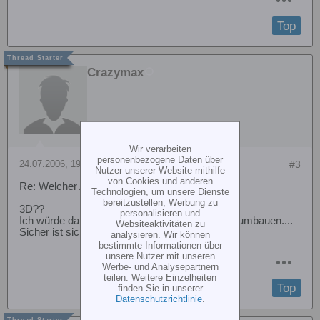
Top
Crazymax
Wir verarbeiten
personenbezogene Daten über
24.07.2006, 19:12
#3
Nutzer unserer Website mithilfe
von Cookies und anderen
Re: Welcher Akku und Ritzel an logo 10 3D
Technologien, um unsere Dienste
bereitzustellen, Werbung zu
3D??
personalisieren und
Ich würde dann aber noch auf das 0,7er Modul umbauen....
Websiteaktivitäten zu
Sicher ist sicher.
analysieren. Wir können
bestimmte Informationen über
unsere Nutzer mit unseren
Werbe- und Analysepartnern
teilen. Weitere Einzelheiten
Top
finden Sie in unserer
Datenschutzrichtlinie
.