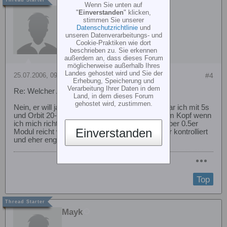
Wenn Sie unten auf
Kriz
"
Einverstanden
" klicken,
stimmen Sie unserer
Datenschutzrichtlinie
und
unseren Datenverarbeitungs- und
Cookie-Praktiken wie dort
beschrieben zu. Sie erkennen
außerdem an, dass dieses Forum
möglicherweise außerhalb Ihres
Landes gehostet wird und Sie der
25.07.2006, 09:54
#4
Erhebung, Speicherung und
Verarbeitung Ihrer Daten in dem
Re: Welcher Akku und Ritzel an logo 10 3D
Land, in dem dieses Forum
gehostet wird, zustimmen.
Nein, er will ja eben nicht 3D fliegen. Mit 21er war ich mit 5s
und Orbit 20-10 so bei 2000 und a bissl mehr am Kopf wenn
ich mich richtig erinnere. Da geht schon was. Aber 0.5er
Einverstanden
Modul reicht wenn man Zahnflankenspiel immer kontrolliert
und eher eng einstellt.
Top
Mayk