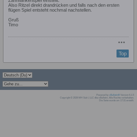
Zahnflankenspiel einstellt.
Also Ritzel direkt drandrücken und falls nach den ersten
flügen Spiel entsteht nochmal nachstellen.
Gruß
Timo
Top
Powered by
vBulletin®
Version 6.1.5
Copyright © 2026 MH Sub I, LLC dba vBulletin. Alle Rechte vorbehalten.
Die Seite wurde um 17:31 erstellt.