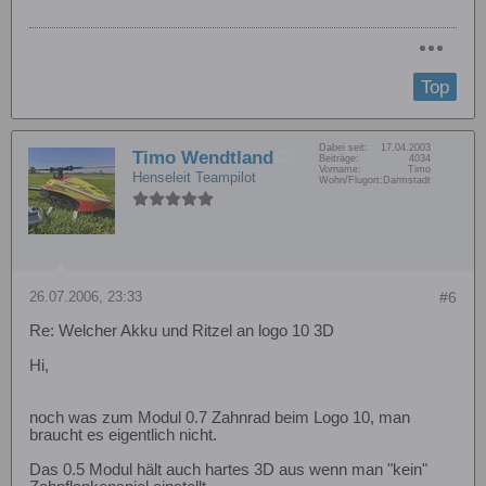
Top
Dabei seit:
17.04.2003
Timo Wendtland
Beiträge:
4034
Vorname:
Timo
Henseleit Teampilot
Wohn/Flugort:
Darmstadt
26.07.2006, 23:33
#6
Re: Welcher Akku und Ritzel an logo 10 3D
Hi,
noch was zum Modul 0.7 Zahnrad beim Logo 10, man
braucht es eigentlich nicht.
Das 0.5 Modul hält auch hartes 3D aus wenn man "kein"