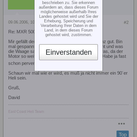
beschrieben zu. Sie erkennen
außerdem an, dass dieses Forum
möglicherweise außerhalb Ihres
Landes gehostet wird und Sie der
Erhebung, Speicherung und
09.06.2006, 10:40
#2
Verarbeitung Ihrer Daten in dem
Land, in dem dieses Forum
Re: MXR 500
gehostet wird, zustimmen.
Mir gefällt der Heli mit Haube jetzt eigentlich ganz gut. Bin
mal gespannt wie gut die Verbrennerversion geht und was
Einverstanden
die Waage sagt. Eine Sache stört mich blos etwas, da der
Motor so weit vorn montiert wird, muß man die Habe ja fast
schon pervers zerdremeln
Schaun wir mal wie er wird, es muß ja nicht immer ein 90´er
Heli sein.
Gruß,
David
East Coast Heli Team
Top