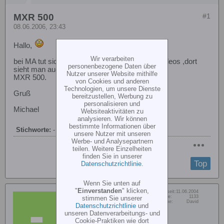
MXR 500
#1
08.06.2006, 23:43
Hallo,
Wir verarbeiten
bei MA tut sich was, schaut unter Bilder und Videos ,dort
personenbezogene Daten über
sieht man auch endlich mal die Haube des
Nutzer unserer Website mithilfe
MXR 500.
von Cookies und anderen
Technologien, um unsere Dienste
Gruß
bereitzustellen, Werbung zu
personalisieren und
Michael
Websiteaktivitäten zu
analysieren. Wir können
bestimmte Informationen über
Stichworte:
-
unsere Nutzer mit unseren
Werbe- und Analysepartnern
teilen. Weitere Einzelheiten
finden Sie in unserer
Top
Datenschutzrichtlinie
.
Wenn Sie unten auf
"
Einverstanden
" klicken,
Dabei seit:
11.06.2004
-DH-
Beiträge:
1133
stimmen Sie unserer
Vorname:
David
Senior Member
Datenschutzrichtlinie
und
unseren Datenverarbeitungs- und
Cookie-Praktiken wie dort