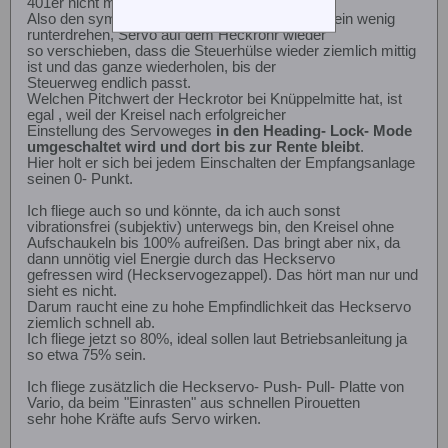
401er nicht möglich ist.
Also den symmetrischen Steuerwegbegrenzer ein wenig
runterdrehen, Servo auf dem Heckrohr wieder
so verschieben, dass die Steuerhülse wieder ziemlich mittig
ist und das ganze wiederholen, bis der
Steuerweg endlich passt.
Welchen Pitchwert der Heckrotor bei Knüppelmitte hat, ist
egal , weil der Kreisel nach erfolgreicher
Einstellung des Servoweges
in den Heading- Lock- Mode
umgeschaltet wird und dort bis zur Rente bleibt
.
Hier holt er sich bei jedem Einschalten der Empfangsanlage
seinen 0- Punkt.
Ich fliege auch so und könnte, da ich auch sonst
vibrationsfrei (subjektiv) unterwegs bin, den Kreisel ohne
Aufschaukeln bis 100% aufreißen. Das bringt aber nix, da
dann unnötig viel Energie durch das Heckservo
gefressen wird (Heckservogezappel). Das hört man nur und
sieht es nicht.
Darum raucht eine zu hohe Empfindlichkeit das Heckservo
ziemlich schnell ab.
Ich fliege jetzt so 80%, ideal sollen laut Betriebsanleitung ja
so etwa 75% sein.
Ich fliege zusätzlich die Heckservo- Push- Pull- Platte von
Vario, da beim "Einrasten" aus schnellen Pirouetten
sehr hohe Kräfte aufs Servo wirken.