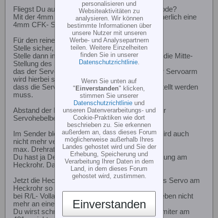
personalisieren und
Fliegst Du ausschließlich im Heading- Lock- Mode?
Websiteaktivitäten zu
Mit der 4mm GFK- Stange meinst Du doch sicherlich eine
analysieren. Wir können
4mm CFK- Stange, oder?
bestimmte Informationen über
unsere Nutzer mit unseren
Werbe- und Analysepartnern
Für den reinen Heading - Lock- Betrieb:
teilen. Weitere Einzelheiten
Stelle sicher, dass
alle
Heckmischer aus sind.
finden Sie in unserer
Stelle dann im
Normal- Modus
Deines Kreisels die Mitte-
Datenschutzrichtlinie
.
Stellung des Heckservos so ein,
das der Servoarm 90° zum Heckrohr steht. Der Servoarm
wird hierbei so ins Raster geschoben,
Wenn Sie unten auf
dass die Servomitte so wenig wie möglich verstellt werden
"
Einverstanden
" klicken,
muss.
stimmen Sie unserer
Datenschutzrichtlinie
und
unseren Datenverarbeitungs- und
Abstand der Mitte des Kugelkopfes zur Mitte der
Cookie-Praktiken wie dort
Servohebelbefestigungsschraube = 16mm
beschrieben zu. Sie erkennen
außerdem an, dass dieses Forum
Im Sender bleibt der Servoweg auf 100% und wird auch
möglicherweise außerhalb Ihres
nicht mehr verstellt, da er beim 401er nur die
Landes gehostet wird und Sie der
max. Drehrate beeinflusst.
Erhebung, Speicherung und
Du hast ja Dein Servo an der Quick- UK- Halterung am
Verarbeitung Ihrer Daten in dem
Heckrohr. Das ist ein großer Vorteil.
Land, in dem dieses Forum
gehostet wird, zustimmen.
Jetzt die Heck- Schubstange einhängen und das Servo am
Heckrohr so verschieben, dass
bei R/L- Vollausschlag die Steuerhülse gerade eben nicht
Einverstanden
mehr an einen der Endanschläge kommt.
Du wirst schnell merken, dass das ohne den Limiter am