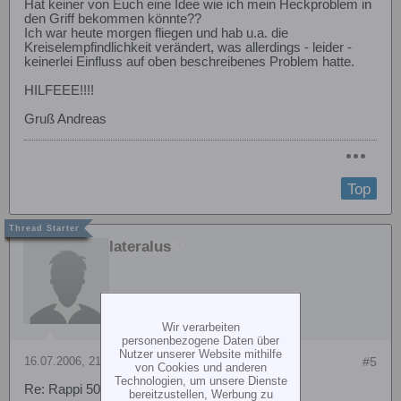
Hat keiner von Euch eine Idee wie ich mein Heckproblem in
den Griff bekommen könnte??
Ich war heute morgen fliegen und hab u.a. die
Kreiselempfindlichkeit verändert, was allerdings - leider -
keinerlei Einfluss auf oben beschreibenes Problem hatte.
HILFEEE!!!!
Gruß Andreas
Top
lateralus
Wir verarbeiten
personenbezogene Daten über
Nutzer unserer Website mithilfe
16.07.2006, 21:48
#5
von Cookies und anderen
Technologien, um unsere Dienste
Re: Rappi 50 - Heckrotorproblem
bereitzustellen, Werbung zu