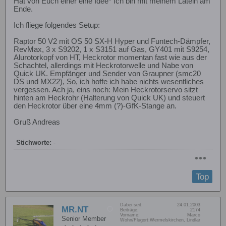
Hat von Euch einer eine Idee* Ich bin mit meinem Latein am
Ende.
Ich fliege folgendes Setup:
Raptor 50 V2 mit OS 50 SX-H Hyper und Funtech-Dämpfer,
RevMax, 3 x S9202, 1 x S3151 auf Gas, GY401 mit S9254,
Alurotorkopf von HT, Heckrotor momentan fast wie aus der
Schachtel, allerdings mit Heckrotorwelle und Nabe von
Quick UK. Empfänger und Sender von Graupner (smc20
DS und MX22), So, ich hoffe ich habe nichts wesentliches
vergessen. Ach ja, eins noch: Mein Heckrotorservo sitzt
hinten am Heckrohr (Halterung von Quick UK) und steuert
den Heckrotor über eine 4mm (?)-GfK-Stange an.
Gruß Andreas
Stichworte:
-
Top
Dabei seit:
24.01.2003
MR.NT
Beiträge:
2174
Vorname:
Marco
Senior Member
Wohn/Flugort:
Wermelskirchen, Lindlar