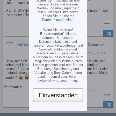
bestimmte Informationen über
einem neuen liegst Du bei 50/50!
unsere Nutzer mit unseren
Werbe- und Analysepartnern
Und für 50% der Reparaturkosten hast Du wieder einen "neuen",aber
teilen. Weitere Einzelheiten
noch keinen Neuen!
finden Sie in unserer
Datenschutzrichtlinie
.
Wenn Sie unten auf
Top
"
Einverstanden
" klicken,
stimmen Sie unserer
Datenschutzrichtlinie
und
marcos
hat ein Thema erstellt
OS 91SX-H C Gestorben
.
unseren Datenverarbeitungs- und
Cookie-Praktiken wie dort
beschrieben zu. Sie erkennen
09.07.2006, 17:40
außerdem an, dass dieses Forum
möglicherweise außerhalb Ihres
Hallo, mein OS ist heute in die ewigen Jagtgründe abgeraucht, hat
Landes gehostet wird und Sie der
schon mal jemand beide Lager und die komplette Laufgarnitur
Erhebung, Speicherung und
erneuert? Ist es interessanter einen neuen zu kaufen oder Lohnt die
Verarbeitung Ihrer Daten in dem
Instandsetzung? Wo kann man günstig die Teile --- den neuen Motor
Land, in dem dieses Forum
kaufen?
gehostet wird, zustimmen.
Stichworte:
-
Einverstanden
Top