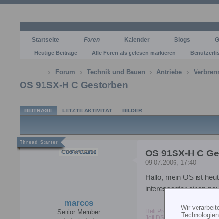
Startseite
Foren
Kalender
Blogs
G
Heutige Beiträge
Alle Foren als gelesen markieren
Benutzerli
Forum
Technik und Bauen
Antriebe
Verbren
OS 91SX-H C Gestorben
BEITRÄGE
LETZTE AKTIVITÄT
BILDER
OS 91SX-H C Ge
09.07.2006, 17:40
Hallo, mein OS ist heu
interessanter einen ne
marcos
Wir verarbei
Heli Pro Alien mit 10S und 
Senior Member
Technologien
Jeti DS 16