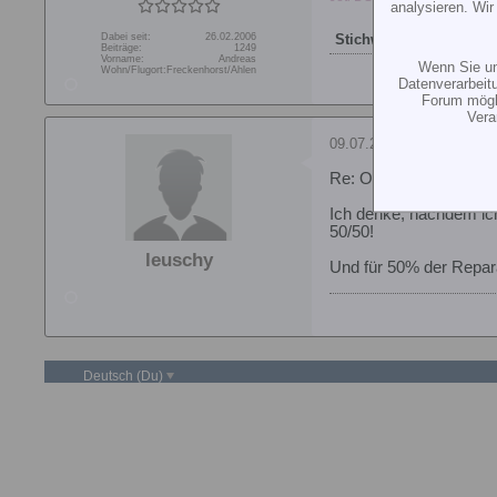
analysieren. Wi
Dabei seit:
26.02.2006
Stichworte:
-
Beiträge:
1249
Vorname:
Andreas
Wenn Sie un
Wohn/Flugort:
Freckenhorst/Ahlen
Datenverarbeit
Forum mögli
Vera
09.07.2006, 20:50
Re: OS 91SX-H C Ges
Ich denke, nachdem ich 
50/50!
leuschy
Und für 50% der Repar
Deutsch (Du)