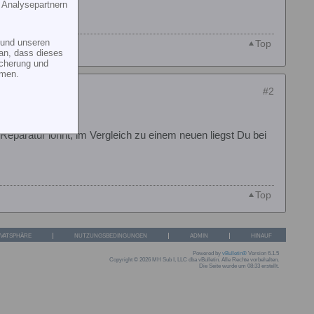
 Analysepartnern
und unseren
Top
an, dass dieses
icherung und
mmen.
#2
 Reparatur lohnt, im Vergleich zu einem neuen liegst Du bei
Top
IVATSPHÄRE
NUTZUNGSBEDINGUNGEN
ADMIN
HINAUF
Powered by
vBulletin®
Version 6.1.5
Copyright © 2026 MH Sub I, LLC dba vBulletin. Alle Rechte vorbehalten.
Die Seite wurde um 08:33 erstellt.