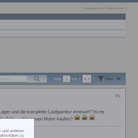
Anmelden oder Registrieren
Seite
von
1
Filter
#1
ager und die komplette Laufgarnitur erneuert? Ist es
ie Teile --- den neuen Motor kaufen?
s und anderen
ktivitäten zu