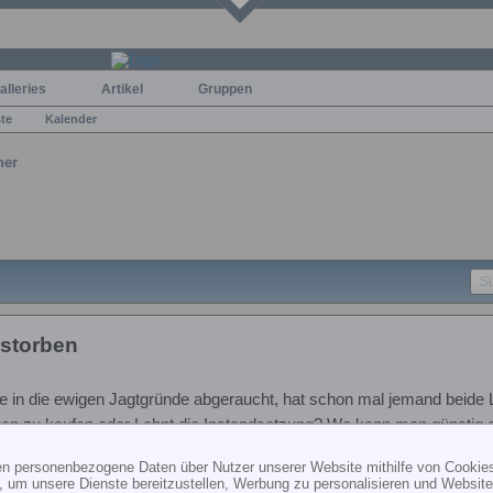
alleries
Artikel
Gruppen
ste
Kalender
ner
storben
te in die ewigen Jagtgründe abgeraucht, hat schon mal jemand beide L
uen zu kaufen oder Lohnt die Instandsetzung? Wo kann man günstig d
ten personenbezogene Daten über Nutzer unserer Website mithilfe von Cookie
6S
, um unsere Dienste bereitzustellen, Werbung zu personalisieren und Websitea