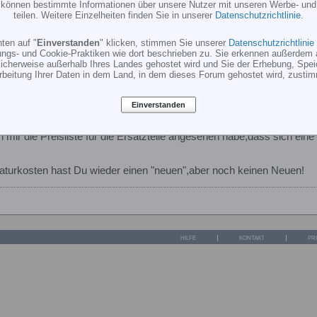
r können bestimmte Informationen über unsere Nutzer mit unseren Werbe- und
teilen. Weitere Einzelheiten finden Sie in unserer
Datenschutzrichtlinie
.
ten auf "
Einverstanden
" klicken, stimmen Sie unserer
Datenschutzrichtlinie
ungs- und Cookie-Praktiken wie dort beschrieben zu. Sie erkennen außerdem 
cherweise außerhalb Ihres Landes gehostet wird und Sie der Erhebung, Spe
rbeitung Ihrer Daten in dem Land, in dem dieses Forum gehostet wird, zusti
Einverstanden
torben
mir die Preisliste für die Ersatzteile angesehen habe,dass sich eine
aturkosten hast Du wieder einen "neuen",aber noch keinen Neuen!
HILFE
KONTAKT
PR