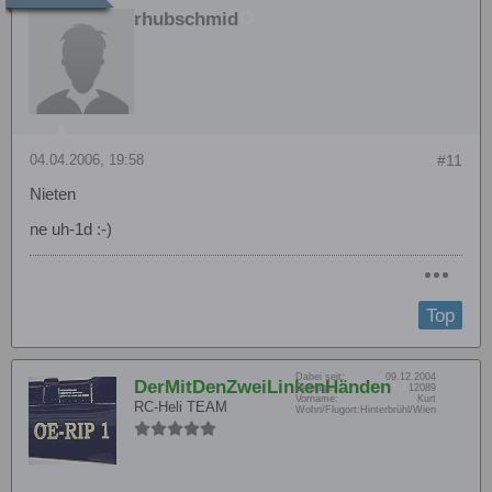
rhubschmid
04.04.2006, 19:58
#11
Nieten
ne uh-1d :-)
Top
Dabei seit:
09.12.2004
DerMitDenZweiLinkenHänden
Beiträge:
12089
Vorname:
Kurt
RC-Heli TEAM
Wohn/Flugort:
Hinterbrühl/Wien