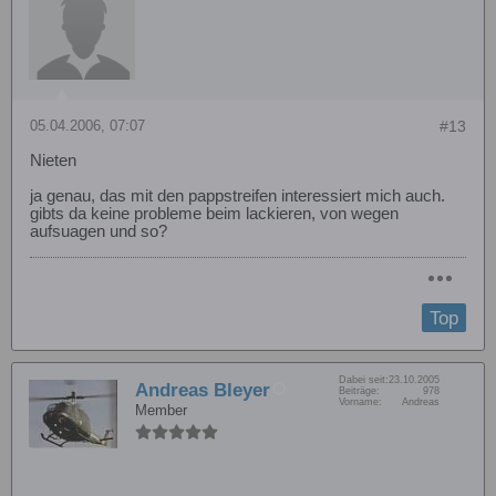
05.04.2006, 07:07
#13
Nieten
ja genau, das mit den pappstreifen interessiert mich auch.
gibts da keine probleme beim lackieren, von wegen
aufsuagen und so?
Top
Dabei seit:
23.10.2005
Andreas Bleyer
Beiträge:
978
Vorname:
Andreas
Member