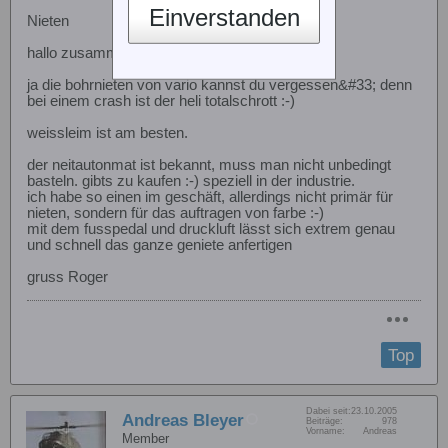
Einverstanden
Nieten
hallo zusammen
ja die bohrnieten von vario kannst du vergessen&#33; denn
bei einem crash ist der heli totalschrott :-)
weissleim ist am besten.
der neitautonmat ist bekannt, muss man nicht unbedingt
basteln. gibts zu kaufen :-) speziell in der industrie.
ich habe so einen im geschäft, allerdings nicht primär für
nieten, sondern für das auftragen von farbe :-)
mit dem fusspedal und druckluft lässt sich extrem genau
und schnell das ganze geniete anfertigen
gruss Roger
Top
Dabei seit:
23.10.2005
Andreas Bleyer
Beiträge:
978
Vorname:
Andreas
Member