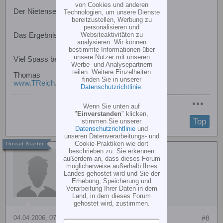
von Cookies und anderen
Der Nietensetzstift mit Druckknopf
Technologien, um unsere Dienste
bereitzustellen, Werbung zu
personalisieren und
Websiteaktivitäten zu
Das Ergebnis
analysieren. Wir können
bestimmte Informationen über
unsere Nutzer mit unseren
Viel Spass beim Scalen
Werbe- und Analysepartnern
teilen. Weitere Einzelheiten
Thomas
finden Sie in unserer
www.TReich.ch
Datenschutzrichtlinie
.
Wenn Sie unten auf
"
Einverstanden
" klicken,
Top
stimmen Sie unserer
Datenschutzrichtlinie
und
unseren Datenverarbeitungs- und
Cookie-Praktiken wie dort
beschrieben zu. Sie erkennen
rhubschmid
außerdem an, dass dieses Forum
möglicherweise außerhalb Ihres
Landes gehostet wird und Sie der
Erhebung, Speicherung und
Verarbeitung Ihrer Daten in dem
Land, in dem dieses Forum
gehostet wird, zustimmen.
04.04.2006, 07:21
#8