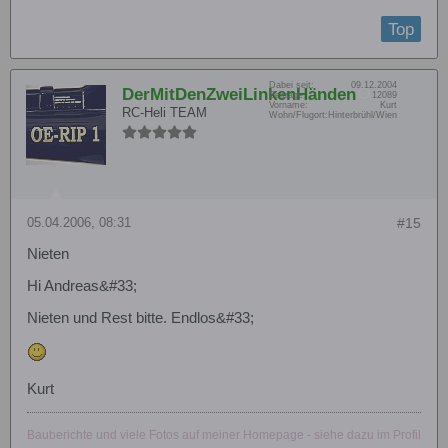
Top
Dabei seit:
09.12.2004
DerMitDenZweiLinkenHänden
Beiträge:
12089
Vorname:
Kurt
RC-Heli TEAM
Wohn/Flugort:
Hinterbrühl/Wien
05.04.2006, 08:31
#15
Nieten
Hi Andreas&#33;
Nieten und Rest bitte. Endlos&#33;
Kurt
Bauberichte und viele Fotos auf meiner Homepage - siehe dazu im Profil