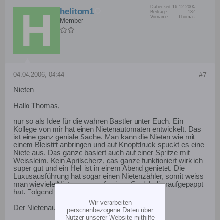
Dabei seit:
16.12.2004
helitom1
Beiträge:
132
Vorname:
Thomas
Member
04.04.2006, 04:44
#7
Nieten
Hallo Thomas,
nur so als Idee für die wahren Bastler unter Euch. Ein
Kollege von mir hat einen Nietenautomaten entwickelt. Das
ist eine ganz geniale Sache. Man kann die Nieten wie mit
einem Bleistift anbringen und auf Knopfdruck spuckt es eine
Niete aus. Das ganze basiert auch auf einer Spritze mit
Weissleim. Kein Aprilscherz, das ganze funktioniert wirklich
super gut und ein Heli ist in einem Abend genietet. Die
Luxusausführung hat sogar einen Nietenzähler, somit weiss
man wieviele Nieten man auf seinen Scaleheli draufgepappt
hat. Folgend ein paar Bilder:
Wir verarbeiten
Der Nietenautomat
personenbezogene Daten über
Nutzer unserer Website mithilfe