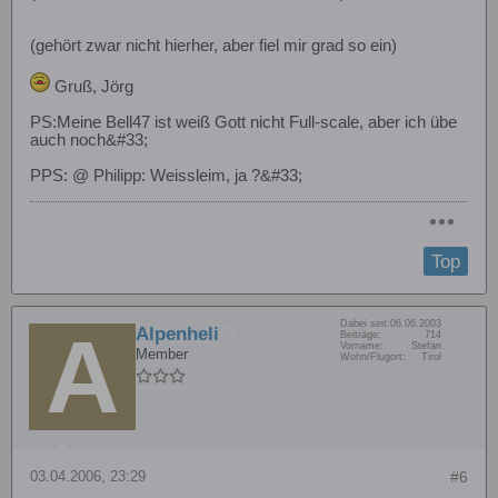
(gehört zwar nicht hierher, aber fiel mir grad so ein)
Gruß, Jörg
PS:Meine Bell47 ist weiß Gott nicht Full-scale, aber ich übe
auch noch&#33;
PPS: @ Philipp: Weissleim, ja ?&#33;
Top
Dabei seit:
06.06.2003
Alpenheli
Beiträge:
714
Vorname:
Stefan
Member
Wohn/Flugort:
Tirol
03.04.2006, 23:29
#6