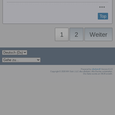
Top
1
2
Weiter
Powered by
vBulletin®
Version 6.1.5
Copyright © 2026 MH Sub I, LLC dba vBulletin. Alle Rechte vorbehalten.
Die Seite wurde um 08:26 erstellt.