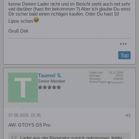
kenne Deinen Lader nicht und im Bericht steht auch net sehr
viel darüber (hast ihn bekommen ?) Aber ich glaube Du wirst
Dir sicher bald einen richtigen kaufen. Oder Du hast 10
Lipos schon
Gruß Dirk
Top
Dabei seit:
31.12.2008
Taumel S.
Beiträge:
26320
Vorname:
Helfried
Senior Member
Wohn/Flugort:
�?sterreich
07.09.2010, 15:35
#3
AW: GTOYS G5 Pro
Lader aus der Reparatur zurück gekommen, leider