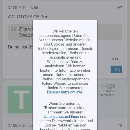
07.09.2010, 15:56
#7
AW: GTOYS G5 Pro
Zitat von
copi
Wir verarbeiten
Spielzeugheli
personenbezogene Daten über
Nutzer unserer Website mithilfe
von Cookies und anderen
Du meinst doch dann eher Lader
Technologien, um unsere Dienste
bereitzustellen, Werbung zu
personalisieren und
Websiteaktivitäten zu
analysieren. Wir können
Top
bestimmte Informationen über
unsere Nutzer mit unseren
Werbe- und Analysepartnern
teilen. Weitere Einzelheiten
Dabei seit:
31.12.2008
finden Sie in unserer
Taumel S.
Beiträge:
26320
Datenschutzrichtlinie
.
Vorname:
Helfried
Senior Member
Wohn/Flugort:
�?sterreich
Wenn Sie unten auf
"
Einverstanden
" klicken,
stimmen Sie unserer
Datenschutzrichtlinie
und
unseren Datenverarbeitungs- und
Cookie-Praktiken wie dort
07.09.2010, 15:58
#8
beschrieben zu. Sie erkennen