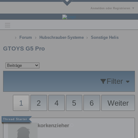
Anmelden oder Registrieren
Forum
Hubschrauber-Systeme
Sonstige Helis
GTOYS G5 Pro
Filter
1
2
4
5
6
Weiter
korkenzieher