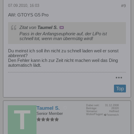
07.09.2010, 16:03
#9
AW: GTOYS G5 Pro
Zitat von
Taumel S.
Pass in der Anfangseuphorie auf, der LiPo ist
schnell tot, wenn man übermütig wird!
Du meinst ich soll ihn nicht zu schnell laden weil er sonst
abbrennt?
Den Fehler kann ich zur Zeit nicht machen weil das Ding
automatisch lädt.
Top
Dabei seit:
31.12.2008
Taumel S.
Beiträge:
26320
Vorname:
Helfried
Senior Member
Wohn/Flugort:
�?sterreich