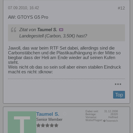
07.09.2010, 16:42
#12
AW: GTOYS G5 Pro
Zitat von
Taumel S.
Landegestell (Carbon, 3.50€) hast?
Jawoll, das war beim RTF Set dabei, allerdings sind die
Carbonstäbchen und die Plastikaufhängung in der Mitte so
biegbar dass der Heli am Ende wieder auf seinen Kufen
steht.
Weis nicht ob das so sein soll aber einen stabilen Eindruck
macht es nicht :dknow:
Top
Dabei seit:
31.12.2008
Taumel S.
Beiträge:
26320
Vorname:
Helfried
Senior Member
Wohn/Flugort:
�?sterreich