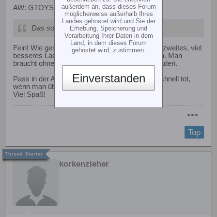
außerdem an, dass dieses Forum
AW: GTOYS G5 Pro
möglicherweise außerhalb Ihres
Landes gehostet wird und Sie der
Das sollte morgen ankommen!
Erhebung, Speicherung und
Verarbeitung Ihrer Daten in dem
Land, in dem dieses Forum
Fein! Wie gesagt, wirst du dir ohnedies bald ein zweites, viel
gehostet wird, zustimmen.
besseres Ladegerät (recht gute ab 30€) zulegen. Man
braucht ohnedies oft zwei zum gleichzeitigen Laden.
Einverstanden
Pass in der Anfangseuphorie auf, der LiPo ist schnell tot,
wenn man übermütig wird!
Viel Spaß!
Top
korkenzieher