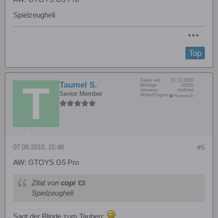
Spielzeugheli
Top
Dabei seit:
31.12.2008
Taumel S.
Beiträge:
26320
Vorname:
Helfried
Senior Member
Wohn/Flugort:
�?sterreich
07.09.2010, 15:48
#5
AW: GTOYS G5 Pro
Zitat von
copi
Spielzeugheli
Sagt der Blinde zum Tauben: